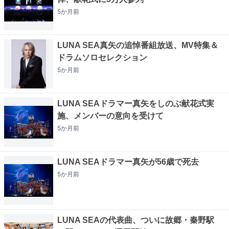
5か月
前
LUNA SEA真矢の追悼番組放送、MV特集＆
ドラムソロセレクション
5か月
前
LUNA SEAドラマー真矢をしのぶ献花式実
施、メンバーの意向を受けて
5か月
前
LUNA SEAドラマー真矢が56歳で死去
5か月
前
LUNA SEAの代表曲、ついに故郷・秦野駅