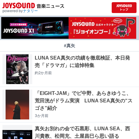
powered by
ナタリー
#真矢
LUNA SEA真矢の功績を徹底検証、本日発
売「ドラマガ」に追悼特集
約2か月
前
「EIGHT-JAM」でピ中野、あらきゆうこ、
荒田洸がドラム実演 LUNA SEA真矢の“ス
ゴさ”紹介
3か月
前
真矢お別れの会で石黒彩、LUNA SEA、西
川貴教、松岡充、土屋昌巳ら思い語る