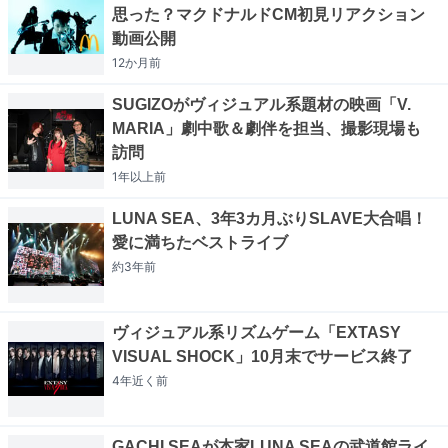
思った？マクドナルドCM初見リアクション
動画公開
12か月
前
SUGIZOがヴィジュアル系題材の映画「V.
MARIA」劇中歌＆劇伴を担当、撮影現場も
訪問
1年以上
前
LUNA SEA、3年3カ月ぶりSLAVE大合唱！
愛に満ちたベストライブ
約3年
前
ヴィジュアル系リズムゲーム「EXTASY
VISUAL SHOCK」10月末でサービス終了
4年近く
前
GACHI SEAが本家LUNA SEAの武道館ライ