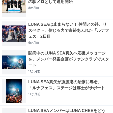
の駅メロとして運用開始
8か月
前
LUNA SEAは止まらない！ 仲間との絆、リ
スペクト、信じる力で奇跡あふれた「ルナフ
ェス」2日目
9か月
前
闘病中のLUNA SEA真矢へ応援メッセージ
を、メンバー発案企画がファンクラブでスタ
ート
11か月
前
LUNA SEA真矢が脳腫瘍の治療に専念、
「ルナフェス」ステージは淳士がサポート
11か月
前
LUNA SEAメンバーはLUNA CHEEをどう