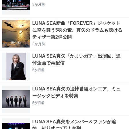
3か月
前
LUNA SEA新曲「FOREVER」ジャケット
に空を舞う5羽の鷲、真矢のドラムも聴ける
ティザー第2弾公開
3か月
前
LUNA SEA真矢「かまいガチ」出演回、追
悼企画で再配信
5か月
前
LUNA SEA真矢の追悼番組オンエア、ミュ
ージックビデオを特集
5か月
前
LUNA SEA真矢をメンバー＆ファンが追
悼、献花式に3万人参列