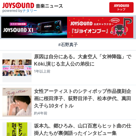
powered by
ナタリー
#石野真子
原因は自分にある。大倉空人「女神降臨」で
Kōki,演じる主人公の弟役に
1年以上
前
女性アーティストのシティポップ作品復刻企
画に桜田淳子、荻野目洋子、松本伊代、萬田
久子ら10タイトル
約4年
前
坂本九、郷ひろみ、山口百恵らヒット曲の仕
掛人たちが裏側語ったインタビュー集