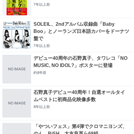
7年以上
前
SOLEIL、2ndアルバム収録曲「Baby
Boo」とノーランズ日本語カバーをドーナツ
盤で
7年以上
前
デビュー40周年の石野真子、タワレコ「NO
MUSIC, NO IDOL?」ポスターに登場
NO IMAGE
約8年
前
石野真子デビュー40周年！自選オールタイ
ムベストに初商品化映像多数
NO IMAGE
8年以上
前
「やついフェス」第4弾でクロマニヨンズ、
のん、BiSH、大友良英ら68組