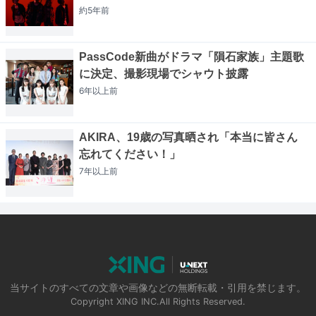
約5年
前
PassCode新曲がドラマ「隕石家族」主題歌
に決定、撮影現場でシャウト披露
6年以上
前
AKIRA、19歳の写真晒され「本当に皆さん
忘れてください！」
7年以上
前
当サイトのすべての文章や画像などの無断転載・引用を禁じます。
Copyright XING INC.All Rights Reserved.