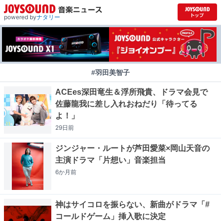
powered by
ナタリー
#羽田美智子
ACEes深田竜生＆浮所飛貴、ドラマ会見で
佐藤龍我に差し入れおねだり「待ってる
よ！」
29日
前
ジンジャー・ルートが芦田愛菜×岡山天音の
主演ドラマ「片想い」音楽担当
6か月
前
神はサイコロを振らない、新曲がドラマ「#
コールドゲーム」挿入歌に決定