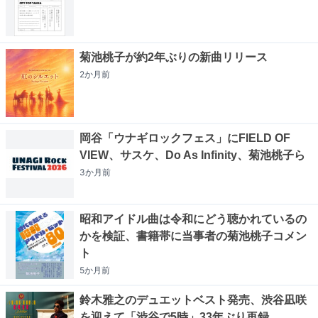
菊池桃子が約2年ぶりの新曲リリース
2か月
前
岡谷「ウナギロックフェス」にFIELD OF
VIEW、サスケ、Do As Infinity、菊池桃子ら
3か月
前
昭和アイドル曲は令和にどう聴かれているの
かを検証、書籍帯に当事者の菊池桃子コメン
ト
5か月
前
鈴木雅之のデュエットベスト発売、渋谷凪咲
を迎えて「渋谷で5時」33年ぶり再録