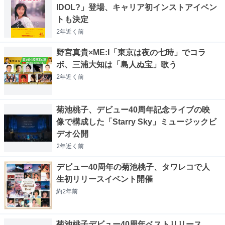
IDOL?」登場、キャリア初インストアイベン
トも決定
2年近く
前
野宮真貴×ME:I「東京は夜の七時」でコラ
ボ、三浦大知は「島人ぬ宝」歌う
2年近く
前
菊池桃子、デビュー40周年記念ライブの映
像で構成した「Starry Sky」ミュージックビ
デオ公開
2年近く
前
デビュー40周年の菊池桃子、タワレコで人
生初リリースイベント開催
約2年
前
菊池桃子デビュー40周年ベストリリース、