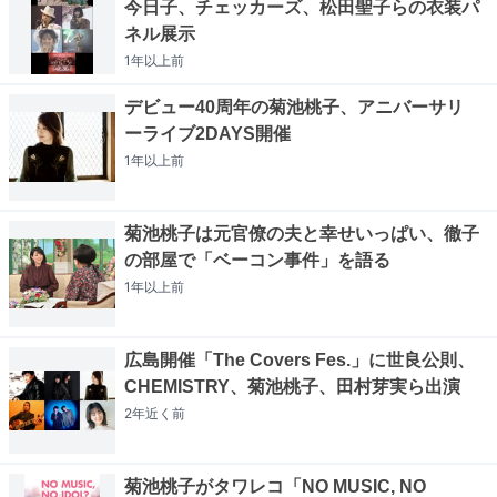
今日子、チェッカーズ、松田聖子らの衣装パ
ネル展示
1年以上
前
デビュー40周年の菊池桃子、アニバーサリ
ーライブ2DAYS開催
1年以上
前
菊池桃子は元官僚の夫と幸せいっぱい、徹子
の部屋で「ベーコン事件」を語る
1年以上
前
広島開催「The Covers Fes.」に世良公則、
CHEMISTRY、菊池桃子、田村芽実ら出演
2年近く
前
菊池桃子がタワレコ「NO MUSIC, NO