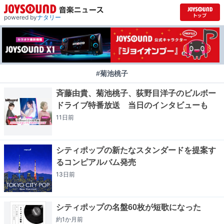
powered by
ナタリー
#菊池桃子
斉藤由貴、菊池桃子、荻野目洋子のビルボー
ドライブ特番放送 当日のインタビューも
11日
前
シティポップの新たなスタンダードを提案す
るコンピアルバム発売
13日
前
シティポップの名盤60枚が短歌になった
約1か月
前