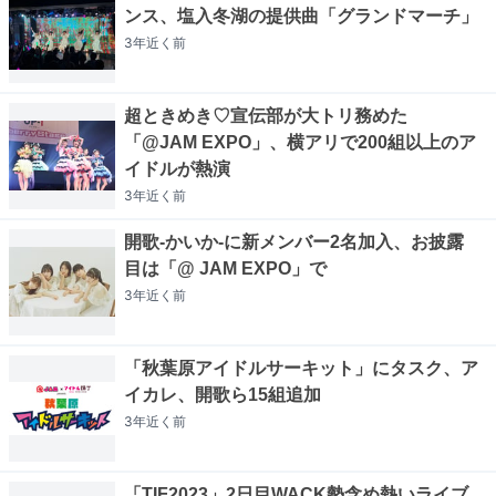
ンス、塩入冬湖の提供曲「グランドマーチ」
3年近く
前
超ときめき♡宣伝部が大トリ務めた
「@JAM EXPO」、横アリで200組以上のア
イドルが熱演
3年近く
前
開歌-かいか-に新メンバー2名加入、お披露
目は「@ JAM EXPO」で
3年近く
前
「秋葉原アイドルサーキット」にタスク、ア
イカレ、開歌ら15組追加
3年近く
前
「TIF2023」2日目WACK勢含め熱いライブ