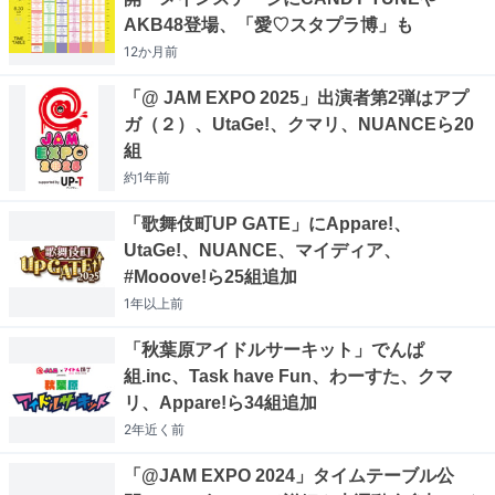
AKB48登場、「愛♡スタプラ博」も
12か月
前
「@ JAM EXPO 2025」出演者第2弾はアプ
ガ（２）、UtaGe!、クマリ、NUANCEら20
組
約1年
前
「歌舞伎町UP GATE」にAppare!、
UtaGe!、NUANCE、マイディア、
#Mooove!ら25組追加
1年以上
前
「秋葉原アイドルサーキット」でんぱ
組.inc、Task have Fun、わーすた、クマ
リ、Appare!ら34組追加
2年近く
前
「@JAM EXPO 2024」タイムテーブル公