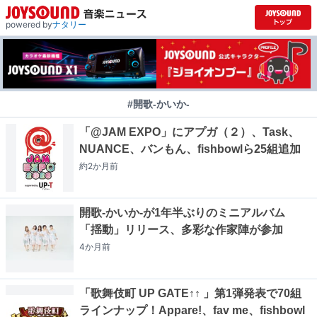
powered by
ナタリー
#開歌-かいか-
「@JAM EXPO」にアプガ（２）、Task、
NUANCE、バンもん、fishbowlら25組追加
約2か月
前
開歌-かいか-が1年半ぶりのミニアルバム
「揺動」リリース、多彩な作家陣が参加
4か月
前
「歌舞伎町 UP GATE↑↑ 」第1弾発表で70組
ラインナップ！Appare!、fav me、fishbowl