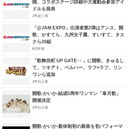
開、コラボステージ詳細や大運動会参加アイ
ドルも発表
2年近く
前
「@JAM EXPO」出演者第2弾はアンス、開
歌、かすてら、九州女子翼、すいすて、タス
クら20組
約2年
前
「歌舞伎町 UP GATE↑↑ 」に開歌、きゅるし
て、ツキアト、ベルハー、ラフ×ラフ、リン
ワンら追加
2年以上
前
開歌-かいか-結成5周年ワンマン「皐月歌」
開催決定
2年以上
前
開歌-かいか-新体制初の新曲を初パフォーマ