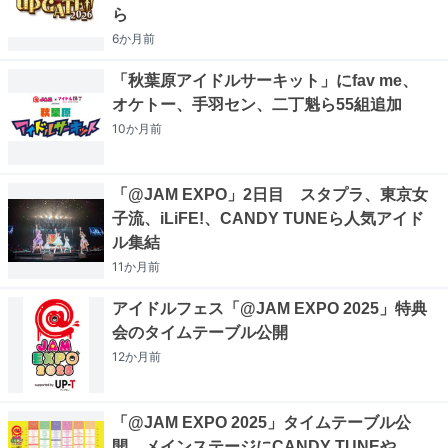
ら
6か月
前
「秋葉原アイドルサーキット」にfav me、
オケトー、手羽セン、二丁魁ら55組追加
10か月
前
「@JAM EXPO」2日目 スタプラ、東京女
子流、iLiFE!、CANDY TUNEら人気アイド
ル集結
11か月
前
アイドルフェス「@JAM EXPO 2025」特典
会のタイムテーブル公開
12か月
前
「@JAM EXPO 2025」タイムテーブル公
開 メインステージにCANDY TUNEや