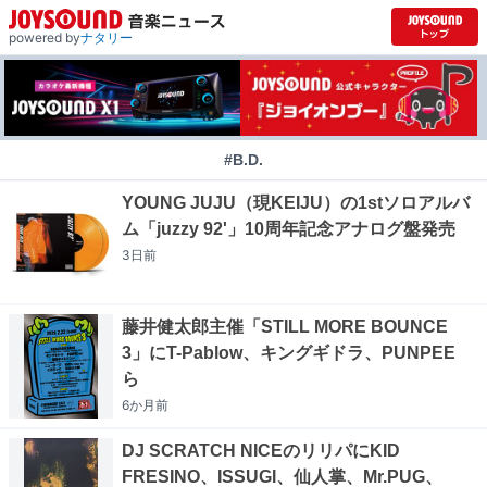
powered by
ナタリー
#B.D.
YOUNG JUJU（現KEIJU）の1stソロアルバ
ム「juzzy 92'」10周年記念アナログ盤発売
3日
前
藤井健太郎主催「STILL MORE BOUNCE
3」にT-Pablow、キングギドラ、PUNPEE
ら
6か月
前
DJ SCRATCH NICEのリリパにKID
FRESINO、ISSUGI、仙人掌、Mr.PUG、