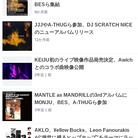
BESら集結
9か月
前
JJJやA-THUGら参加、DJ SCRATCH NICE
のニューアルバムリリース
12か月
前
KEIJU初のライブ映像作品発売決定、Awich
とのコラボ曲映像公開
2年近く
前
MANTLE as MANDRILLの3rdアルバムに
MONJU、BES、A-THUGら参加
3年近く
前
AKLO、¥ellow Bucks、Leon Fanourakis
が“後世に残るヒップホップ”をテーマにラッ