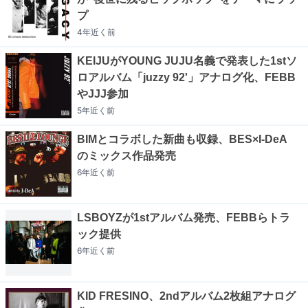
プ
4年近く
前
KEIJUがYOUNG JUJU名義で発表した1stソ
ロアルバム「juzzy 92'」アナログ化、FEBB
やJJJ参加
5年近く
前
BIMとコラボした新曲も収録、BES×I-DeA
のミックス作品発売
6年近く
前
LSBOYZが1stアルバム発売、FEBBらトラ
ック提供
6年近く
前
KID FRESINO、2ndアルバム2枚組アナログ