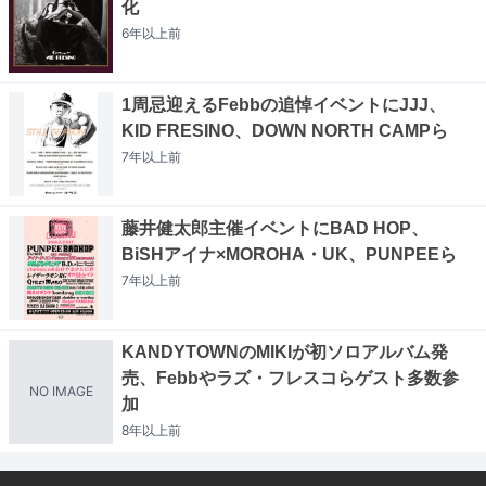
化
6年以上
前
1周忌迎えるFebbの追悼イベントにJJJ、
KID FRESINO、DOWN NORTH CAMPら
7年以上
前
藤井健太郎主催イベントにBAD HOP、
BiSHアイナ×MOROHA・UK、PUNPEEら
7年以上
前
KANDYTOWNのMIKIが初ソロアルバム発
売、Febbやラズ・フレスコらゲスト多数参
NO IMAGE
加
8年以上
前