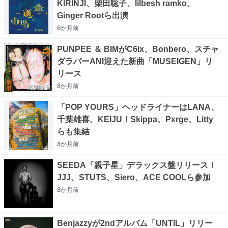
KIRINJI、柴田聡子、lilbesh ramko、
Ginger Rootら出演
6か月
前
PUNPEE ＆ BIMがC6ix、Bonbero、スチャ
ダラパーANI迎えた新曲「MUSEIGEN」リ
リース
8か月
前
「POP YOURS」ヘッドライナーはLANA、
千葉雄喜、KEIJU！Skippa、Pxrge、Litty
らも集結
8か月
前
SEEDA「親子星」デラックス盤リリース！
JJJ、STUTS、Siero、ACE COOLら参加
8か月
前
Benjazzyが2ndアルバム「UNTIL」リリー