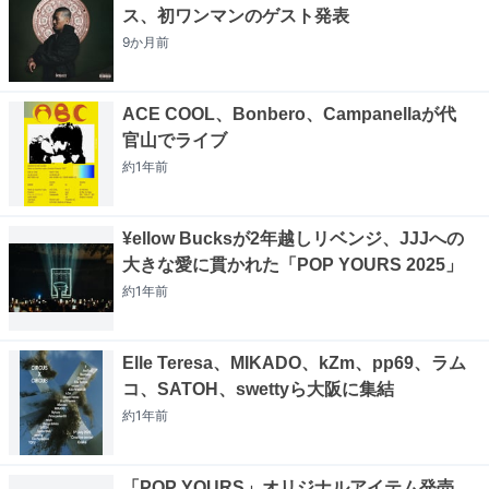
ス、初ワンマンのゲスト発表
9か月
前
ACE COOL、Bonbero、Campanellaが代
官山でライブ
約1年
前
¥ellow Bucksが2年越しリベンジ、JJJへの
大きな愛に貫かれた「POP YOURS 2025」
約1年
前
Elle Teresa、MIKADO、kZm、pp69、ラム
コ、SATOH、swettyら大阪に集結
約1年
前
「POP YOURS」オリジナルアイテム発売、