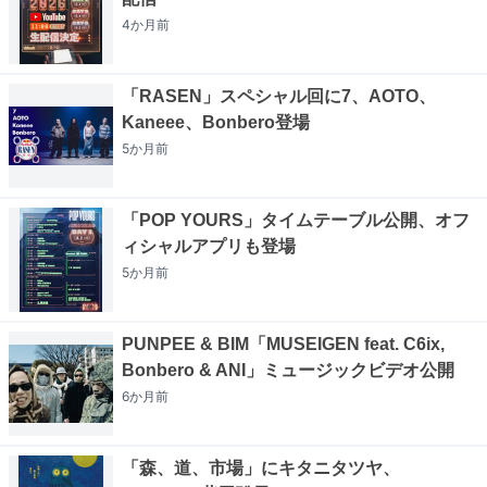
4か月
前
「RASEN」スペシャル回に7、AOTO、
Kaneee、Bonbero登場
5か月
前
「POP YOURS」タイムテーブル公開、オフ
ィシャルアプリも登場
5か月
前
PUNPEE & BIM「MUSEIGEN feat. C6ix,
Bonbero & ANI」ミュージックビデオ公開
6か月
前
「森、道、市場」にキタニタツヤ、