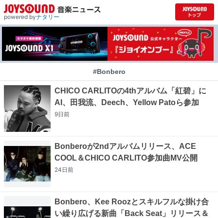
powered by
ナタリー
#Bonbero
CHICO CARLITOの4thアルバム「紅碧」に
AI、田我流、Deech、Yellow Patoら参加
9日
前
Bonberoが2ndアルバムリリース、ACE
COOL＆CHICO CARLITO参加曲MV公開
24日
前
Bonbero、Kee Roozとスキルフルな掛け合
い繰り広げる新曲「Back Seat」リリース＆