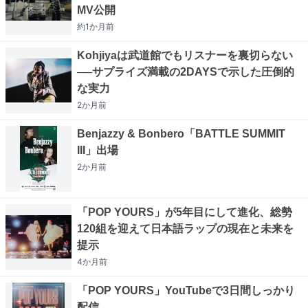
MV公開
約1か月
前
Kohjiyaは武道館でもリスナーを裏切らない
──サプライズ満載の2DAYSで示した圧倒的
な実力
2か月
前
Benjazzy & Bonbero「BATTLE SUMMIT
III」出場
2か月
前
「POP YOURS」が5年目にして進化、総勢
120組を迎えて日本語ラップの現在と未来を
提示
4か月
前
「POP YOURS」YouTubeで3日間しっかり
配信