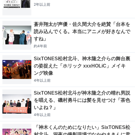
2年以上
前
蒼井翔太が声優・佐久間大介を絶賛「台本を
読み込んでくる。本当にアニメが好きなんで
すね」
約4年
前
SixTONES松村北斗、神木隆之介らの舞台裏
の姿捉えた「ホリック xxxHOLiC」メイキ
ング映像
4年以上
前
SixTONES松村北斗が神木隆之介の晴れ男説
を唱える、磯村勇斗には髪を見せつけ「茶色
いよね？」
4年以上
前
「神木くんのためになりたい」SixTONES松
村北斗、深夜の撮影現場でなかやまきんに君