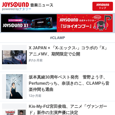
powered by
ナタリー
#CLAMP
X JAPAN × 「X-エックス-」コラボの「X」
アニメMV、期間限定で公開
約1か月
前
坂本真綾30周年ベスト発売 菅野よう子、
Perfumeのっち、奈須きのこ、CLAMPら音
楽仲間も選曲
12か月
前
Kis-My-Ft2宮田俊哉、アニメ「ヴァンガー
ド」新作の主演声優に決定