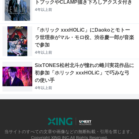
トブックやCLAMP描き下ろしアクスタ付き
4年以上
前
「ホリック xxxHOLiC」にDaokoとモトー
ラ世理奈がマル・モロ役、渋谷慶一郎が音楽
で参加
4年以上
前
SixTONES松村北斗が憧れの蜷川実花作品に
初参加「ホリック xxxHOLiC」で巧みな弓
の使い手
4年以上
前
当サイトのすべての文章や画像などの無断転載・引用を禁じます。
Copyright XING INC.All Rights Reserved.