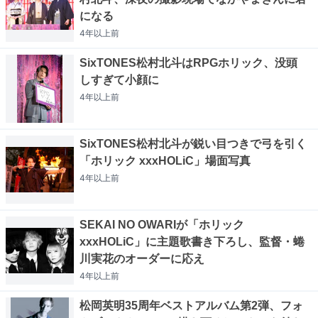
になる
4年以上
前
SixTONES松村北斗はRPGホリック、没頭
しすぎて小顔に
4年以上
前
SixTONES松村北斗が鋭い目つきで弓を引く
「ホリック xxxHOLiC」場面写真
4年以上
前
SEKAI NO OWARIが「ホリック
xxxHOLiC」に主題歌書き下ろし、監督・蜷
川実花のオーダーに応え
4年以上
前
松岡英明35周年ベストアルバム第2弾、フォ