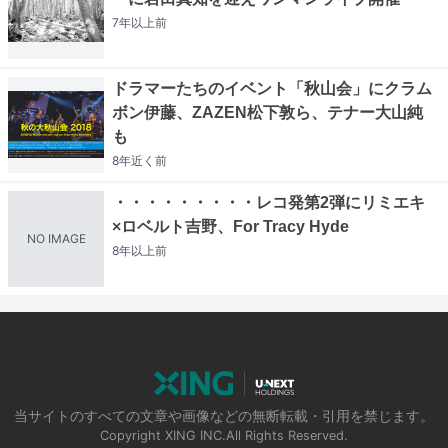
7年以上
前
ドラマーたちのイベント「秋山会」にクラム
ボン伊藤、ZAZEN松下敦ら、テナー大山純
も
8年近く
前
・・・・・・・・・レコ発第2弾にリミエキ
×ロベルト吉野、For Tracy Hyde
NO IMAGE
8年以上
前
当サイトのすべての文章や画像などの無断転載・引用を禁じます。
Copyright XING INC.All Rights Reserved.