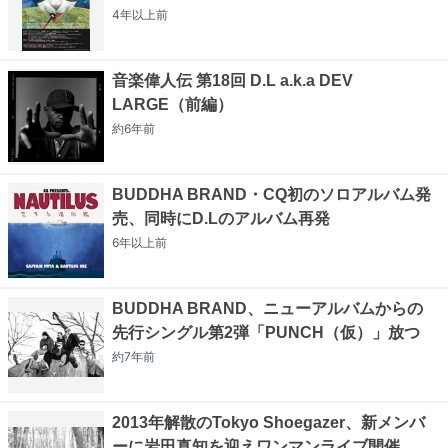
4年以上
前
音楽偉人伝 第18回 D.L a.k.a DEV
LARGE（前編）
約6年
前
BUDDHA BRAND・CQ初のソロアルバム発
売、同時にD.Lのアルバム再発
6年以上
前
BUDDHA BRAND、ニューアルバムからの
先行シングル第2弾「PUNCH（仮）」放つ
約7年
前
2013年解散のTokyo Shoegazer、新メンバ
ーに岩田真知を迎えワンマンライブ開催