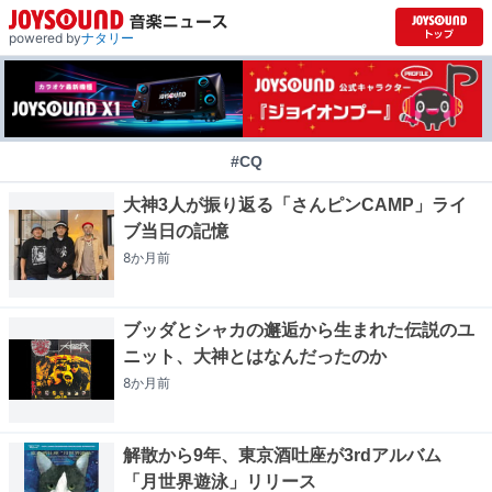
powered by
ナタリー
#CQ
大神3人が振り返る「さんピンCAMP」ライ
ブ当日の記憶
8か月
前
ブッダとシャカの邂逅から生まれた伝説のユ
ニット、大神とはなんだったのか
8か月
前
解散から9年、東京酒吐座が3rdアルバム
「月世界遊泳」リリース