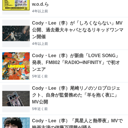
w.o.d.ら
4年以上
前
Cody・Lee（李）が「しろくならない」MV
公開、過去最大キャパとなるリキッドワンマ
ン開催
4年以上
前
Cody・Lee（李）が新曲「LOVE SONG」
発表、FM802「RADIO∞INFINITY」で初オ
ンエア
5年近く
前
Cody・Lee（李）尾崎リノのソロプロジェ
クト、自身が監督務めた「羊を抱く夜に」
MV公開
5年近く
前
Cody・Lee（李）「異星人と熱帯夜」MVで
映画主演の伊藤万理華が踊る