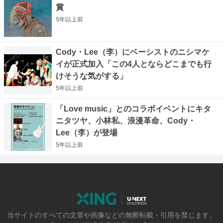
賞
5年以上
前
Cody・Lee（李）にベーシストのニシマケ
イが正式加入「この4人とならどこまでも行
けそうな気がする」
5年以上
前
「Love music」とのコラボイベントにキタ
ニタツヤ、小林私、浪漫革命、Cody・
Lee（李）が登場
5年以上
前
当サイトのすべての文章や画像などの無断転載・引用を禁じます。