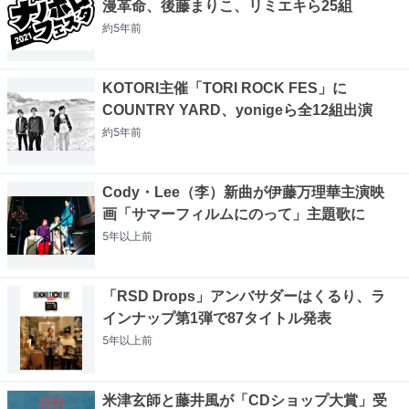
漫革命、後藤まりこ、リミエキら25組
約5年
前
KOTORI主催「TORI ROCK FES」に
COUNTRY YARD、yonigeら全12組出演
約5年
前
Cody・Lee（李）新曲が伊藤万理華主演映
画「サマーフィルムにのって」主題歌に
5年以上
前
「RSD Drops」アンバサダーはくるり、ラ
インナップ第1弾で87タイトル発表
5年以上
前
米津玄師と藤井風が「CDショップ大賞」受