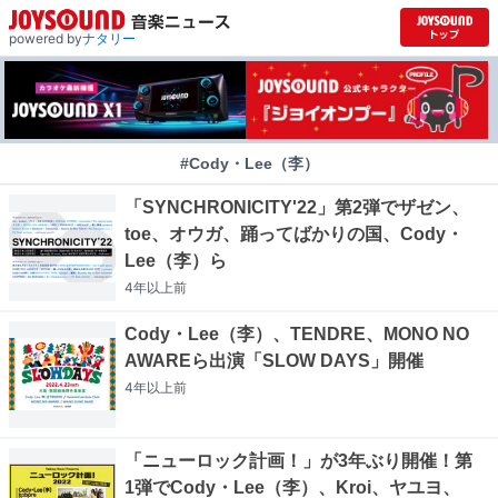
powered by
ナタリー
#Cody・Lee（李）
「SYNCHRONICITY'22」第2弾でザゼン、
toe、オウガ、踊ってばかりの国、Cody・
Lee（李）ら
4年以上
前
Cody・Lee（李）、TENDRE、MONO NO
AWAREら出演「SLOW DAYS」開催
4年以上
前
「ニューロック計画！」が3年ぶり開催！第
1弾でCody・Lee（李）、Kroi、ヤユヨ、