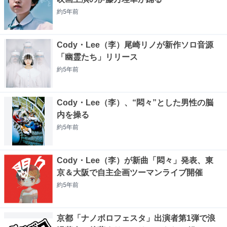
約5年
前
Cody・Lee（李）尾崎リノが新作ソロ音源
「幽霊たち」リリース
約5年
前
Cody・Lee（李）、“悶々”とした男性の脳
内を操る
約5年
前
Cody・Lee（李）が新曲「悶々」発表、東
京＆大阪で自主企画ツーマンライブ開催
約5年
前
京都「ナノボロフェスタ」出演者第1弾で浪