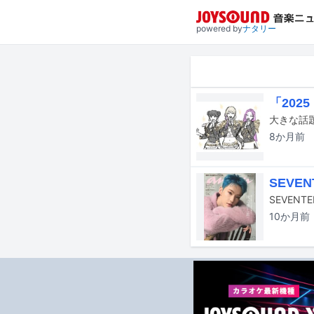
powered by
ナタリー
「202
8か月
前
SEVE
SEVEN
10か月
前