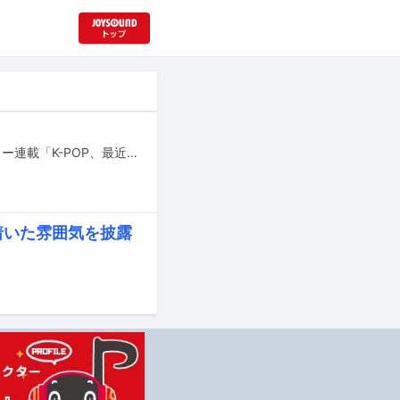
大きな話題から気になる小ネタまで、“最近のK-POP”をまとめて振り返るマンスリー連載「K-POP、最近どう？」。いよいよ年末恒例の授賞式シーズンが到来し、1年の総決算へ向けて動き出した11月。厳粛な雰囲気の中で開催された「2025 MAMA AWARDS」では、Stray Kidsによる涙のスピーチや、BABYMONSTERが披露した迫力たっぷりの「Golden」カバーなど、心を揺さぶるシーンが多々映し出されました。一方で、EVNNEの再契約やAKMUの新たな旅立ちなど、アーティストたちの未来に関わる重要なニュースも到着。本稿では、冬の訪れとともに届けられた多彩な新曲はもちろん、今月も11月のK-POPシーンから印象的な出来事をピックアップしてお届けします。
ち着いた雰囲気を披露