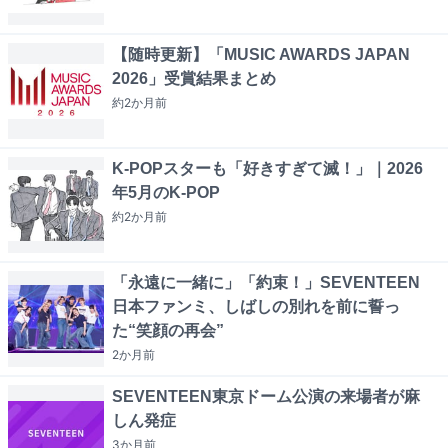
【随時更新】「MUSIC AWARDS JAPAN
2026」受賞結果まとめ
約2か月
前
K-POPスターも「好きすぎて滅！」｜2026
年5月のK-POP
約2か月
前
「永遠に一緒に」「約束！」SEVENTEEN
日本ファンミ、しばしの別れを前に誓っ
た“笑顔の再会”
2か月
前
SEVENTEEN東京ドーム公演の来場者が麻
しん発症
3か月
前