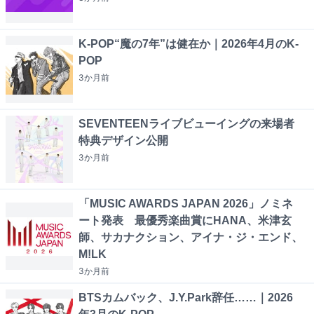
K-POP“魔の7年”は健在か｜2026年4月のK-
POP
3か月
前
SEVENTEENライブビューイングの来場者
特典デザイン公開
3か月
前
「MUSIC AWARDS JAPAN 2026」ノミネ
ート発表 最優秀楽曲賞にHANA、米津玄
師、サカナクション、アイナ・ジ・エンド、
M!LK
3か月
前
BTSカムバック、J.Y.Park辞任……｜2026