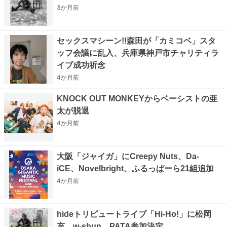
3か月
前
セックスマシーン!!森田が「カミコベ」スタ
ッフ会議に乱入、兵庫県神戸市チャリティラ
イブ成功祈念
4か月
前
KNOCK OUT MONKEYからベーシストの亜
太が脱退
4か月
前
大阪「ジャイガ」にCreepy Nuts、Da-
iCE、Novelbright、ふるっぱーら21組追加
4か月
前
hideトリビュートライブ「Hi-Ho!」に松岡
充、w-shun、PATA参加決定