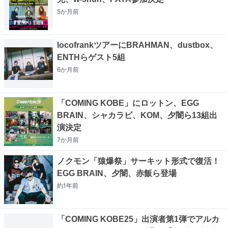
5か月
前
locofrankツアーにBRAHMAN、dustbox、
ENTHらゲスト5組
6か月
前
「COMING KOBE」にロットン、EGG
BRAIN、シャカラビ、KOM、夕闇ら13組出
演決定
7か月
前
ノクモン「猿爆祭」サーキット形式で復活！
EGG BRAIN、夕闇、赤飯ら登場
約1年
前
「COMING KOBE25」出演者第1弾でアルカ