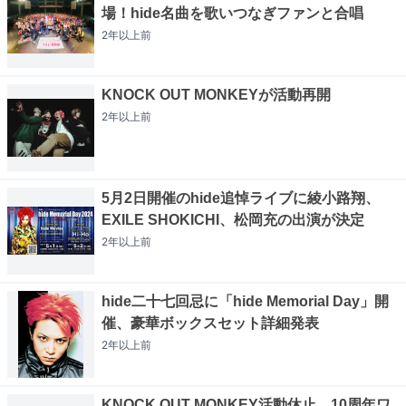
場！hide名曲を歌いつなぎファンと合唱
2年以上
前
KNOCK OUT MONKEYが活動再開
2年以上
前
5月2日開催のhide追悼ライブに綾小路翔、
EXILE SHOKICHI、松岡充の出演が決定
2年以上
前
hide二十七回忌に「hide Memorial Day」開
催、豪華ボックスセット詳細発表
2年以上
前
KNOCK OUT MONKEY活動休止、10周年ワ