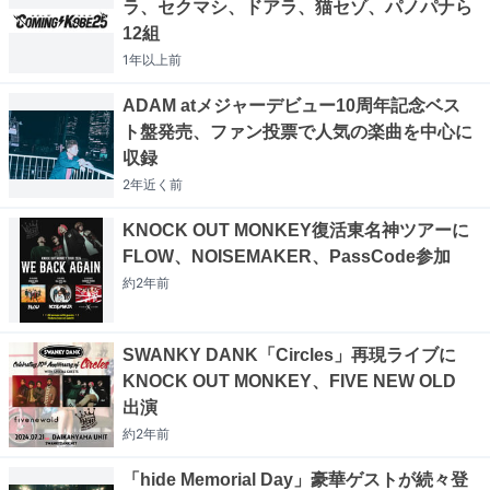
ラ、セクマシ、ドアラ、猫セゾ、パノパナら
12組
1年以上
前
ADAM atメジャーデビュー10周年記念ベス
ト盤発売、ファン投票で人気の楽曲を中心に
収録
2年近く
前
KNOCK OUT MONKEY復活東名神ツアーに
FLOW、NOISEMAKER、PassCode参加
約2年
前
SWANKY DANK「Circles」再現ライブに
KNOCK OUT MONKEY、FIVE NEW OLD
出演
約2年
前
「hide Memorial Day」豪華ゲストが続々登