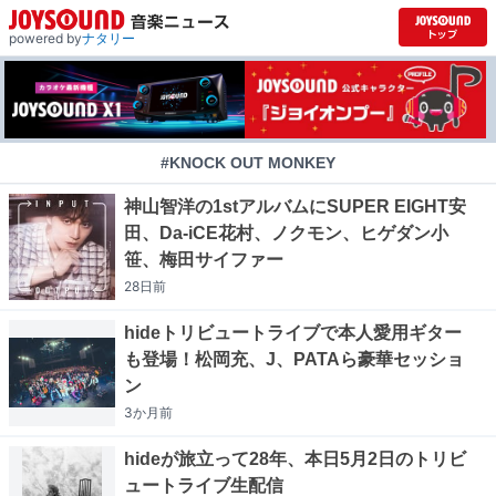
powered by
ナタリー
#KNOCK OUT MONKEY
神山智洋の1stアルバムにSUPER EIGHT安
田、Da-iCE花村、ノクモン、ヒゲダン小
笹、梅田サイファー
28日
前
hideトリビュートライブで本人愛用ギター
も登場！松岡充、J、PATAら豪華セッショ
ン
3か月
前
hideが旅立って28年、本日5月2日のトリビ
ュートライブ生配信