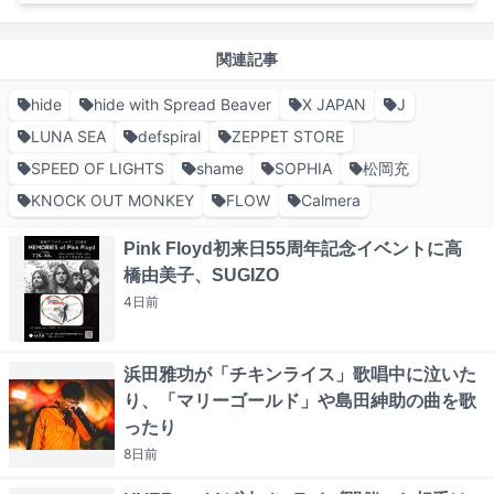
関連記事
hide
hide with Spread Beaver
X JAPAN
J
LUNA SEA
defspiral
ZEPPET STORE
SPEED OF LIGHTS
shame
SOPHIA
松岡充
KNOCK OUT MONKEY
FLOW
Calmera
Pink Floyd初来日55周年記念イベントに高
橋由美子、SUGIZO
4日
前
浜田雅功が「チキンライス」歌唱中に泣いた
り、「マリーゴールド」や島田紳助の曲を歌
ったり
8日
前