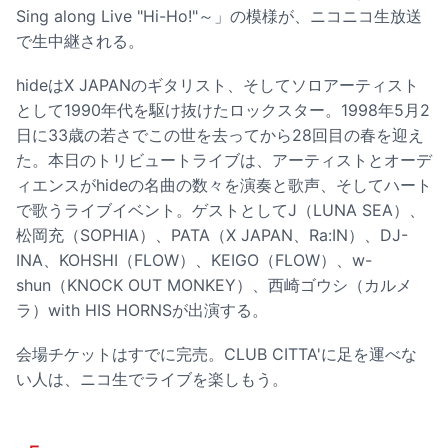
Sing along Live "Hi-Ho!"～」の模様が、ニコニコ生放送
で生中継される。
hideはX JAPANのギタリスト、そしてソロアーティスト
として1990年代を駆け抜けたロックスター。1998年5月2
日に33歳の若さでこの世を去ってから28回目の春を迎え
た。本日のトリビュートライブは、アーティストとオーデ
ィエンスがhideの名曲の数々を演奏と歌声、そしてハート
で歌うライブイベント。ゲストとしてJ（LUNA SEA）、
松岡充（SOPHIA）、PATA（X JAPAN、Ra:IN）、DJ-
INA、KOHSHI（FLOW）、KEIGO（FLOW）、w-
shun（KNOCK OUT MONKEY）、西崎ゴウシ（カルメ
ラ）with HIS HORNSが出演する。
会場チケットはすでに完売。CLUB CITTA'に足を運べな
い人は、ニコ生でライブを楽しもう。