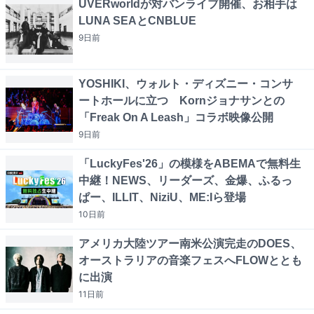
UVERworldが対バンライブ開催、お相手は
LUNA SEAとCNBLUE
9日
前
YOSHIKI、ウォルト・ディズニー・コンサ
ートホールに立つ Kornジョナサンとの
「Freak On A Leash」コラボ映像公開
9日
前
「LuckyFes'26」の模様をABEMAで無料生
中継！NEWS、リーダーズ、金爆、ふるっ
ぱー、ILLIT、NiziU、ME:Iら登場
10日
前
アメリカ大陸ツアー南米公演完走のDOES、
オーストラリアの音楽フェスへFLOWととも
に出演
11日
前