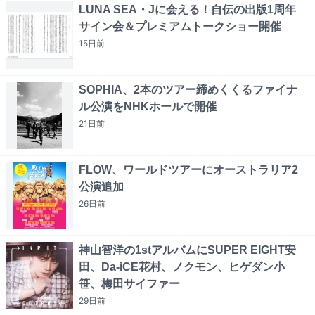
LUNA SEA・Jに会える！自伝の出版1周年
サイン会＆プレミアムトークショー開催
15日
前
SOPHIA、2本のツアー締めくくるファイナ
ル公演をNHKホールで開催
21日
前
FLOW、ワールドツアーにオーストラリア2
公演追加
26日
前
神山智洋の1stアルバムにSUPER EIGHT安
田、Da-iCE花村、ノクモン、ヒゲダン小
笹、梅田サイファー
29日
前