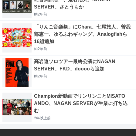
SERVER、さとうもか
約2年
前
「りんご音楽祭」にChara、七尾旅人、曽我
部恵一、ゆるふわギャング、Analogfishら
16組追加
約2年
前
高岩遼ソロツアー最終公演にNAGAN
SERVER、FKD、dooooら追加
約2年
前
Champion新動画でリンリンことMISATO
ANDO、NAGAN SERVERが生業に打ち込
む
2年以上
前