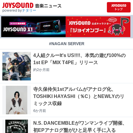
powered by
ナタリー
#NAGAN SERVER
4人組クルーIt's US!!!!、本気の遊び100%の
1st EP「MIX T4PE」リリース
約2か月
前
寺久保伶矢1stアルバムがアナログ化、
TOSHIKI HAYASHI（％C）とNEWLYのリ
ミックス収録
6か月
前
N.S. DANCEMBLEがワンマンライブ開催、
初EPアナログ盤がひと足早く手に入る