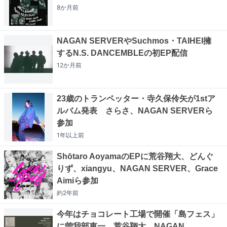
8か月
前
NAGAN SERVERやSuchmos・TAIHEI擁
するN.S. DANCEMBLEの初EP配信
12か月
前
23歳のトランペッター・寺久保伶矢が1stア
ルバム発表 さらさ、NAGAN SERVERら
参加
1年以上
前
Shōtaro AoyamaのEPに荒谷翔大、どんぐ
りず、xiangyu、NAGAN SERVER、Grace
Aimiら参加
約2年
前
今年はチョコレート工場で開催「島フェス」
に曽我部恵一、荒谷翔大、NAGAN