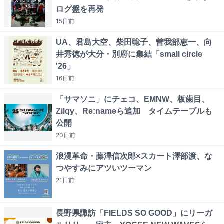
ログ盤を再発
15日
前
UA、君島大空、柴田聡子、曽我部恵一、向
井秀徳が大分・別府に集結「small circle
'26」
16日
前
「サマソニ」にチェコ、EMNW、板歯目、
Zilqy、Re:nameら追加 タイムテーブルも
公開
20日
前
浪漫革命・藤澤信次郎×スカート澤部渡、な
つやすみにアツいツーマン
21日
前
長野県諏訪「FIELDS SO GOOD」にリーガ