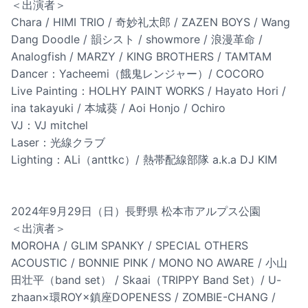
＜出演者＞
Chara / HIMI TRIO / 奇妙礼太郎 / ZAZEN BOYS / Wang
Dang Doodle / 韻シスト / showmore / 浪漫革命 /
Analogfish / MARZY / KING BROTHERS / TAMTAM
Dancer：Yacheemi（餓鬼レンジャー）/ COCORO
Live Painting：HOLHY PAINT WORKS / Hayato Hori /
ina takayuki / 本城葵 / Aoi Honjo / Ochiro
VJ：VJ mitchel
Laser：光線クラブ
Lighting：ALi（anttkc）/ 熱帯配線部隊 a.k.a DJ KIM
2024年9月29日（日）長野県 松本市アルプス公園
＜出演者＞
MOROHA / GLIM SPANKY / SPECIAL OTHERS
ACOUSTIC / BONNIE PINK / MONO NO AWARE / 小山
田壮平（band set） / Skaai（TRIPPY Band Set）/ U-
zhaan×環ROY×鎮座DOPENESS / ZOMBIE-CHANG /