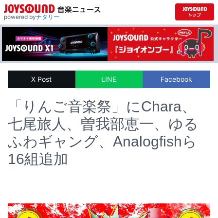
powered by
ナタリー
X Post
LINE
Facebook
「りんご音楽祭」にChara、
七尾旅人、曽我部恵一、ゆる
ふわギャング、Analogfishら
16組追加