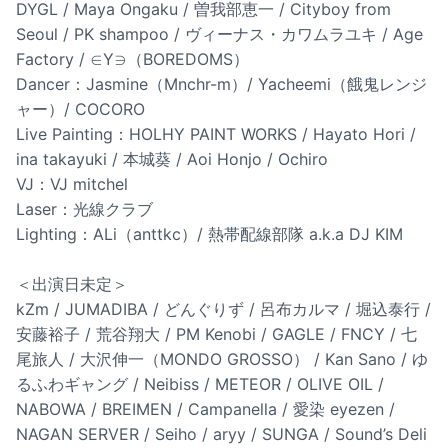
DYGL / Maya Ongaku / 曽我部恵一 / Cityboy from
Seoul / PK shampoo / ヴィーナス・カワムラユキ / Age
Factory / ∈Y∋（BOREDOMS）
Dancer：Jasmine（Mnchr-m）/ Yacheemi（餓鬼レンジ
ャー）/ COCORO
Live Painting：HOLHY PAINT WORKS / Hayato Hori /
ina takayuki / 本城葵 / Aoi Honjo / Ochiro
VJ：VJ mitchel
Laser：光線クラブ
Lighting：ALi（anttkc）/ 熱帯配線部隊 a.k.a DJ KIM
＜出演日未定＞
kZm / JUMADIBA / どんぐりず / 呂布カルマ / 堀込泰行 /
安藤裕子 / 荒谷翔大 / PM Kenobi / GAGLE / FNCY / 七
尾旅人 / 大沢伸一（MONDO GROSSO） / Kan Sano / ゆ
るふわギャング / Neibiss / METEOR / OLIVE OIL /
NABOWA / BREIMEN / Campanella / 愛染 eyezen /
NAGAN SERVER / Seiho / aryy / SUNGA / Sound’s Deli