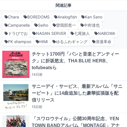
関連記事
Chara
BOREDOMS
Analogfish
Kan Sano
Campanella
Seiho
曽我部恵一
中村達也
ドラびでお
NAGAN SERVER
七尾旅人
NABOWA
PK shampoo
HIMI
ゆるふわギャング
浪漫革命
チケット1700円「パンと音楽とアンティー
ク」に折坂悠太、THA BLUE HERB、
tofubeatsら
14日
前
サニーデイ・サービス、最新アルバム「サニ
ービート」に14曲追加した豪華拡張版を配
信リリース
15日
前
「スワロウテイル」公開30周年記念、YEN
TOWN BANDアルバム「MONTAGE」アナ