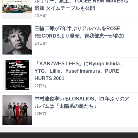
ルリリー、家主、YOGEE NEW WAVESら
追加 タイムテーブルも公開
23日
前
三輪二郎が7年半ぶりアルバムをROSE
RECORDSより発売、曽我部恵一が参加
24日
前
「KAN7WEST FES」にRyugo Ishida、
YTG、Lillie、Yusef Imamura、PURE
HURTS 2001
27日
前
中村達也率いるLOSALIOS、21年ぶりのア
ルバムは「太陽系の鳥たち」
27日
前