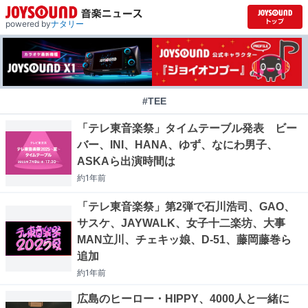
powered by
ナタリー
#TEE
「テレ東音楽祭」タイムテーブル発表 ビー
バー、INI、HANA、ゆず、なにわ男子、
ASKAら出演時間は
約1年
前
「テレ東音楽祭」第2弾で石川浩司、GAO、
サスケ、JAYWALK、女子十二楽坊、大事
MAN立川、チェキッ娘、D-51、藤岡藤巻ら
追加
約1年
前
広島のヒーロー・HIPPY、4000人と一緒に