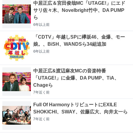
中居正広＆宮田俊哉MC「UTAGE!」にエド
サリ佐々木、Novelbright竹中、DA PUMP
ら
6年以上
前
「CDTV」年越しSPに欅坂46、金爆、モー
娘。、BiSH、WANDSら34組追加
6年以上
前
中居正広&渡辺麻友MCの音楽特番
「UTAGE!」に金爆、DA PUMP、TiA、
Chageら
7年近く
前
Full Of HarmonyトリビュートにEXILE
SHOKICHI、SWAY、佐藤広大、向井太一ら
7年近く
前