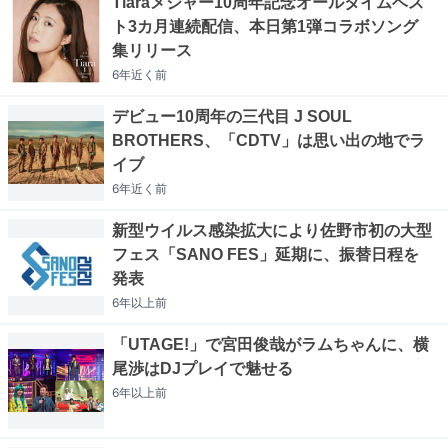
Tiaraメジャー10周年記念オールタイムベス
ト3カ月連続配信、本日第1弾コラボソング
集リリース
6年近く
前
デビュー10周年の三代目 J SOUL
BROTHERS、「CDTV」は思い出の地でラ
イブ
6年近く
前
新型ウイルス感染拡大により佐野市初の大型
フェス「SANO FES」延期に、振替日程を
発表
6年以上
前
「UTAGE!」で宮田俊哉がラムちゃんに、横
尾渉はDJプレイで魅せる
6年以上
前