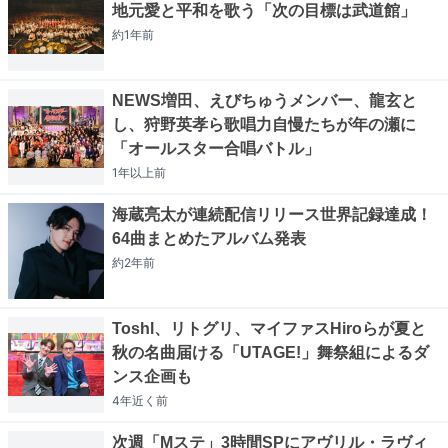
地元愛と平和を歌う「次の目標は武道館」
約1年
前
NEWS増田、えびちゅうメンバー、龍玄と
し、狩野英孝ら歌唱力自慢たちが年の瀬に
「オールスター合唱バトル」
1年以上
前
海蔵亮太が連続配信リリース世界記録達成！
64曲まとめたアルバム発表
約2年
前
Toshl、リトグリ、マイファスHiroらが夏と
秋の名曲届ける「UTAGE!」舞祭組によるダ
ンス企画も
4年近く
前
次週「Mステ」3時間SPにアヴリル・ラヴィ