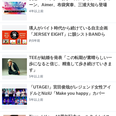
ーン、Aimer、布袋寅泰、三浦大知ら登場
4年以上
前
瑛人がバイト時代から続けている自主企画
「JERSEY EIGHT」に韻シストBANDら
約5年
前
TEEが結婚を発表「この転期が素晴らしい一
歩になると信じ、精進して歩き続けていきま
す」
5年以上
前
「UTAGE!」宮田俊哉がレジェンド女性アイ
ドルとNiziU「Make you happy」カバー
5年以上
前