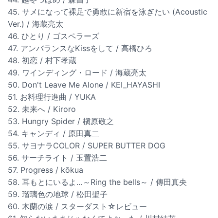
45. サメになって裸足で勇敢に新宿を泳ぎたい (Acoustic
Ver.) / 海蔵亮太
46. ひとり / ゴスペラーズ
47. アンバランスなKissをして / 高橋ひろ
48. 初恋 / 村下孝蔵
49. ワインディング・ロード / 海蔵亮太
50. Don't Leave Me Alone / KEI_HAYASHI
51. お料理行進曲 / YUKA
52. 未来へ / Kiroro
53. Hungry Spider / 槇原敬之
54. キャンディ / 原田真二
55. サヨナラCOLOR / SUPER BUTTER DOG
56. サーチライト / 玉置浩二
57. Progress / kōkua
58. 耳もとにいるよ…～Ring the bells～ / 傳田真央
59. 瑠璃色の地球 / 松田聖子
60. 木蘭の涙 / スターダスト☆レビュー