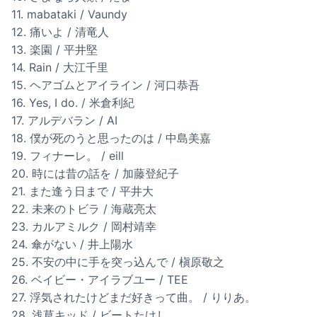
11. mabataki / Vaundy
12. 痛いよ / 清竜人
13. 楽園 / 平井堅
14. Rain / 大江千里
15. ヘアゴムとアイライン / 河口恭吾
16. Yes, I do. / 米倉利紀
17. アルデバラン / AI
18. 僕が死のうと思ったのは / 中島美嘉
19. フィナーレ。 / eill
20. 時には昔の話を / 加藤登紀子
21. また逢う日まで / 平井大
22. 未来のトビラ / 海蔵亮太
23. カルアミルク / 岡村靖幸
24. 傘がない / 井上陽水
25. 不安の中に手を突っ込んで / 槇原敬之
26. ベイビー・アイラブユー / TEE
27. 浮気されたけどまだ好きって曲。 / りりあ。
28. 浅草キッド / ビートたけし