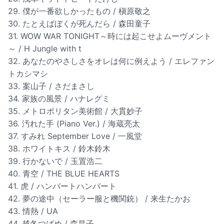
29. 僕が一番欲しかったもの / 槇原敬之
30. たとえばぼくが死んだら / 森田童子
31. WOW WAR TONIGHT～時には起こせよムーヴメント
～ / H Jungle with t
32. あなたのやさしさをオレは何に例えよう / エレファン
トカシマシ
33. 案山子 / さだまさし
34. 家族の風景 / ハナレグミ
35. メトロポリタン美術館 / 大貫妙子
36. 汚れた手 (Piano Ver.) / 海蔵亮太
37. すみれ September Love / 一風堂
38. ホワイトキス / 鈴木鈴木
39. 行かないで / 玉置浩二
40. 青空 / THE BLUE HEARTS
41. 虎 / ハンバートハンバート
42. 夢の途中（セーラー服と機関銃） / 来生たかお
43. 情熱 / UA
44. 越冬つばめ / 森昌子