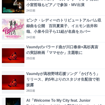
小室哲哉もピアノで参加・MV出演
24日
前
ピンク・レディーのトリビュートアルバム収
録曲を公開 百田夏菜子、イエモン吉井和
哉、小泉今日子ら11組が名曲をカバー
24日
前
Vaundyのバラード曲が川口春奈×高杉真宙
の実話映画「ママせか」主題歌に
25日
前
Vaundyが高校野球応援ソング「かげろう」
リリース、約5年ぶりのスタジオ生配信で初
披露
26日
前
AI「Welcome To My City feat. Junior