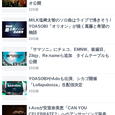
オ公開
22日
前
M!LK塩﨑太智のソロ曲はライブで沸きそう /
YOASOBI「オリオン」が描く葛藤と希望の
物語
23日
前
「サマソニ」にチェコ、EMNW、板歯目、
Zilqy、Re:nameら追加 タイムテーブルも
公開
23日
前
YOASOBIやAdoも出演、シカゴ開催
「Lollapalooza」生配信決定
23日
前
t-Aceが安室奈美恵「CAN YOU
CELEBRATE?」へのアンサーソング発表、