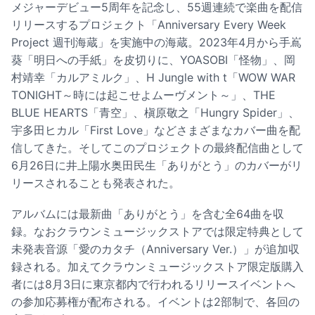
メジャーデビュー5周年を記念し、55週連続で楽曲を配信
リリースするプロジェクト「Anniversary Every Week
Project 週刊海蔵」を実施中の海蔵。2023年4月から手嶌
葵「明日への手紙」を皮切りに、YOASOBI「怪物」、岡
村靖幸「カルアミルク」、H Jungle with t「WOW WAR
TONIGHT～時には起こせよムーヴメント～」、THE
BLUE HEARTS「青空」、槇原敬之「Hungry Spider」、
宇多田ヒカル「First Love」などさまざまなカバー曲を配
信してきた。そしてこのプロジェクトの最終配信曲として
6月26日に井上陽水奥田民生「ありがとう」のカバーがリ
リースされることも発表された。
アルバムには最新曲「ありがとう」を含む全64曲を収
録。なおクラウンミュージックストアでは限定特典として
未発表音源「愛のカタチ（Anniversary Ver.）」が追加収
録される。加えてクラウンミュージックストア限定版購入
者には8月3日に東京都内で行われるリリースイベントへ
の参加応募権が配布される。イベントは2部制で、各回の