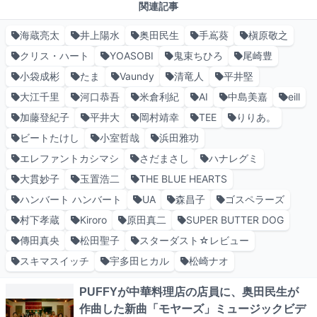
関連記事
海蔵亮太
井上陽水
奥田民生
手嶌葵
槇原敬之
クリス・ハート
YOASOBI
鬼束ちひろ
尾崎豊
小袋成彬
たま
Vaundy
清竜人
平井堅
大江千里
河口恭吾
米倉利紀
AI
中島美嘉
eill
加藤登紀子
平井大
岡村靖幸
TEE
りりあ。
ビートたけし
小室哲哉
浜田雅功
エレファントカシマシ
さだまさし
ハナレグミ
大貫妙子
玉置浩二
THE BLUE HEARTS
ハンバート ハンバート
UA
森昌子
ゴスペラーズ
村下孝蔵
Kiroro
原田真二
SUPER BUTTER DOG
傳田真央
松田聖子
スターダスト☆レビュー
スキマスイッチ
宇多田ヒカル
松崎ナオ
PUFFYが中華料理店の店員に、奥田民生が
作曲した新曲「モヤーズ」ミュージックビデ