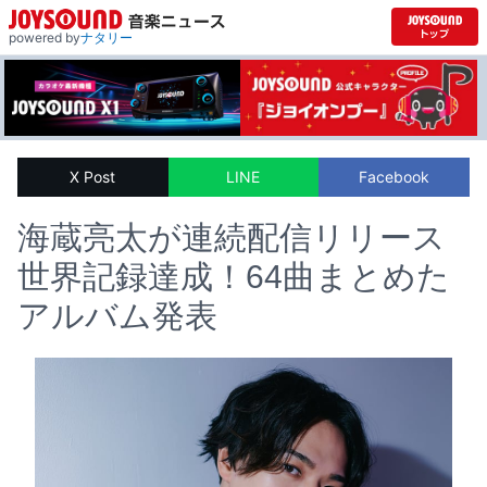
powered by
ナタリー
X Post
LINE
Facebook
海蔵亮太が連続配信リリース
世界記録達成！64曲まとめた
アルバム発表