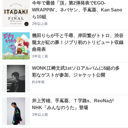
今年で最後「頂」第2弾発表でEGO-
WRAPPIN'、ネバヤン、手嶌葵、Kan Sano
ら10組
2年以上
前
幾田りらが千と千尋、岸田繁がトトロ、渋谷
龍太が紅の豚！ジブリ初のトリビュート収録
曲発表
3年近く
前
WONK江﨑文武1stソロアルバムに6組の多
彩なゲストが参加、ジャケット公開
約3年
前
井上芳雄、手嶌葵、Ｔ字路s、ReoNaが
NHK「みんなのうた」登場
3年以上
前