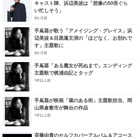
キャスト陣、浜辺美波は「想像の50倍ぐら
い忙しそう」
9か月
前
手嶌葵が歌う「アメイジング・グレイス」浜
辺美波＆目黒蓮主演の「ほどなく、お別れで
す」主題歌に
9か月
前
手嶌葵「ある魔女が死ぬまで」エンディング
主題歌で梶浦由記とタッグ
1年以上
前
手嶌葵が映画「蔵のある街」主題歌担当、岡
山県倉敷市が舞台の作品
1年以上
前
斉藤由貴のセルフカバーアルバム＆アコース