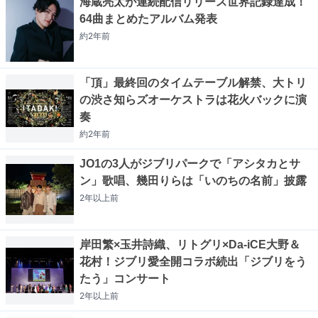
海蔵亮太が連続配信リリース世界記録達成！
64曲まとめたアルバム発表
約2年
前
「頂」最終回のタイムテーブル解禁、大トリ
の渋さ知らズオーケストラは花火バックに演
奏
約2年
前
JO1の3人がジブリパークで「アシタカとサ
ン」歌唱、幾田りらは「いのちの名前」披露
2年以上
前
岸田繁×玉井詩織、リトグリ×Da-iCE大野＆
花村！ジブリ愛全開コラボ続出「ジブリをう
たう」コンサート
2年以上
前