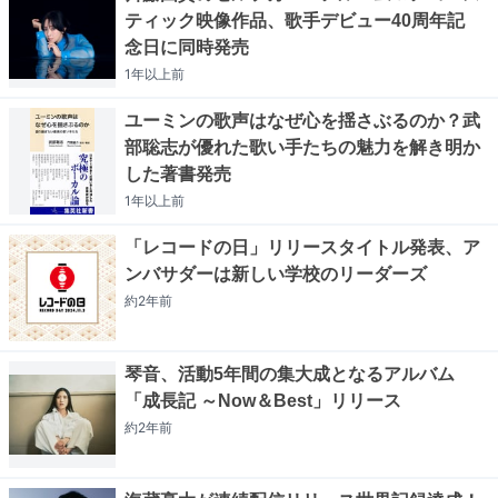
ティック映像作品、歌手デビュー40周年記
念日に同時発売
1年以上
前
ユーミンの歌声はなぜ心を揺さぶるのか？武
部聡志が優れた歌い手たちの魅力を解き明か
した著書発売
1年以上
前
「レコードの日」リリースタイトル発表、ア
ンバサダーは新しい学校のリーダーズ
約2年
前
琴音、活動5年間の集大成となるアルバム
「成長記 ～Now＆Best」リリース
約2年
前