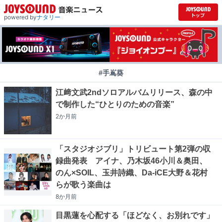
powered by
ナタリー
#手嶌葵
江﨑文武2ndソロアルバムリリース、森の中
で制作した“ひとりのための音楽”
2か月
前
「スタジオジブリ」トリビュート第2弾の収
録曲発表 アイナ、乃木坂46小川＆奥田、
のん×SOIL、玉井詩織、Da-iCE大野＆花村
らが歌う楽曲は
8か月
前
目黒蓮を心配する「ほどなく、お別れです」