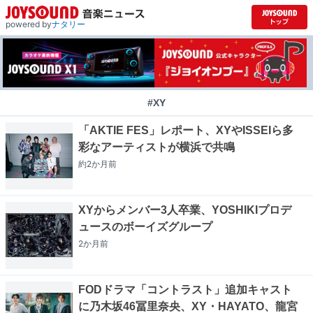
powered by
ナタリー
#XY
「AKTIE FES」レポート、XYやISSEIら多
彩なアーティストが横浜で共鳴
約2か月
前
XYからメンバー3人卒業、YOSHIKIプロデ
ュースのボーイズグループ
2か月
前
FODドラマ「コントラスト」追加キャスト
に乃木坂46冨里奈央、XY・HAYATO、龍宮