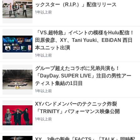
ックスター（R.I.P.）」配信リリース
1年以上
前
「VS.超特急」イベントの模様をHulu配信！
田原俊彦、XY、Tani Yuuki、EBiDAN 西日
本ユニット出演
1年以上
前
グループ超えたコラボに兄弟共演も！
「DayDay. SUPER LIVE」注目の男性アー
ティスト集結の1日目
1年以上
前
XYバンドメンバーのテクニック炸裂
「TRINITY」パフォーマンス映像公開
1年以上
前
XY、2曲の新曲「FACTS」「TALK」同時配