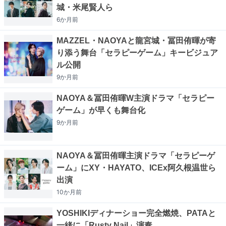
城・米尾賢人ら
6か月
前
MAZZEL・NAOYAと龍宮城・冨田侑暉が寄
り添う舞台「セラピーゲーム」キービジュア
ル公開
9か月
前
NAOYA＆冨田侑暉W主演ドラマ「セラピー
ゲーム」が早くも舞台化
9か月
前
NAOYA＆冨田侑暉主演ドラマ「セラピーゲ
ーム」にXY・HAYATO、ICEx阿久根温世ら
出演
10か月
前
YOSHIKIディナーショー完全燃焼、PATAと
一緒に「Rusty Nail」演奏