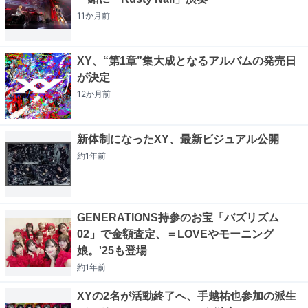
11か月
前
XY、“第1章”集大成となるアルバムの発売日
が決定
12か月
前
新体制になったXY、最新ビジュアル公開
約1年
前
GENERATIONS持参のお宝「バズリズム
02」で金額査定、＝LOVEやモーニング
娘。'25も登場
約1年
前
XYの2名が活動終了へ、手越祐也参加の派生