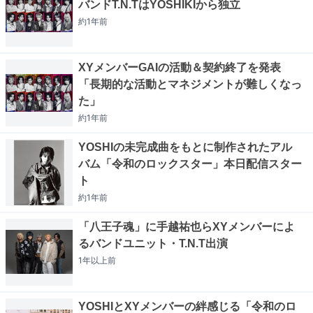
バンドT.N.TはYOSHIKIから独立
約1年
前
XYメンバーGAIの活動＆契約終了を発表
「長期的な活動とマネジメントが難しくなっ
た」
約1年
前
YOSHIの未完成曲をもとに制作されたアル
バム「令和のロックスター」本日配信スター
ト
約1年
前
「八王子魂」に手越祐也らXYメンバーによ
るバンドユニット・T.N.T出演
1年以上
前
YOSHIとXYメンバーの絆感じる「令和のロ