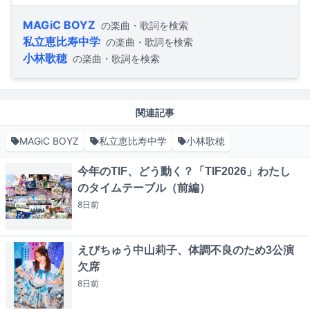
MAGiC BOYZ
の楽曲・歌詞を検索
私立恵比寿中学
の楽曲・歌詞を検索
小林歌穂
の楽曲・歌詞を検索
関連記事
MAGiC BOYZ
私立恵比寿中学
小林歌穂
今年のTIF、どう動く？「TIF2026」わたし
のタイムテーブル（前編）
8日
前
えびちゅう中山莉子、体調不良のため3公演
欠席
8日
前