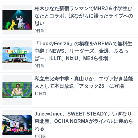
柏木ひなた新宿ワンマンでMHRJ＆小学生ひ
なたとコラボ、涙ながらに語ったライブへの
思い
9日
前
「LuckyFes'26」の模様をABEMAで無料生
中継！NEWS、リーダーズ、金爆、ふるっ
ぱー、ILLIT、NiziU、ME:Iら登場
9日
前
私立恵比寿中学・真山りか、エヴァ好き芸能
人として本日放送「アタック25」に登場
14日
前
Juice=Juice、SWEET STEADY、いぎなり
東北産、OCHA NORMAがライバルに褒めら
れる
16日
前