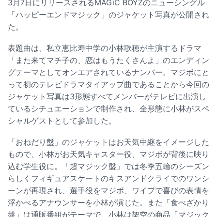
3月7日にリリースされるMAGiC BOYZのニューシングル
「ハッピーエンドマジック」のジャケット写真が公開され
た。
表題曲は、私立恵比寿中学の小林歌穂が主演するドラマ
「また来てマチ子の、恋はもうたくさんよ」のエンディン
グテーマとしてオンエアされているナンバー。マジボにと
って初のテレビドラマタイアップ曲であることから今回の
ジャケット写真は3形態すべてメンバーがテレビに出演し
ているシチュエーションで制作され、全形態に小林がスペ
シャルゲストとして参加した。
「おねだり盤」のジャケットはお天気中継をイメージした
もので、小林がお天気キャスター役、マジボが背後に映り
込む学生役に。「超マジック盤」では冬季五輪のシーズン
らしくフィギュアスケートのキスアンドクライでのワンシ
ーンが再現され、選手役をマジボ、ワイプで喜びの表情を
浮かべるアナウンサーを小林が演じた。また「食べざかり
盤」は通販番組がテーマで、小林は架空の商品「マジック