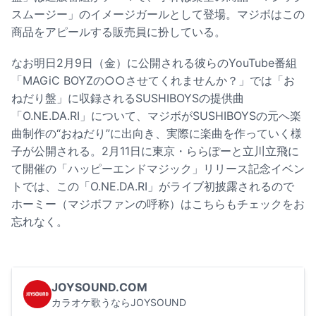
スムージー」のイメージガールとして登場。マジボはこの
商品をアピールする販売員に扮している。
なお明日2月9日（金）に公開される彼らのYouTube番組
「MAGiC BOYZの○○させてくれませんか？」では「お
ねだり盤」に収録されるSUSHIBOYSの提供曲
「O.NE.DA.RI」について、マジボがSUSHIBOYSの元へ楽
曲制作の“おねだり”に出向き、実際に楽曲を作っていく様
子が公開される。2月11日に東京・ららぽーと立川立飛に
て開催の「ハッピーエンドマジック」リリース記念イベン
トでは、この「O.NE.DA.RI」がライブ初披露されるので
ホーミー（マジボファンの呼称）はこちらもチェックをお
忘れなく。
JOYSOUND.COM
カラオケ歌うならJOYSOUND