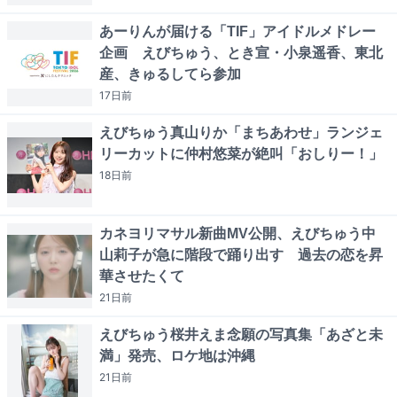
あーりんが届ける「TIF」アイドルメドレー
企画 えびちゅう、とき宣・小泉遥香、東北
産、きゅるしてら参加
17日
前
えびちゅう真山りか「まちあわせ」ランジェ
リーカットに仲村悠菜が絶叫「おしりー！」
18日
前
カネヨリマサル新曲MV公開、えびちゅう中
山莉子が急に階段で踊り出す 過去の恋を昇
華させたくて
21日
前
えびちゅう桜井えま念願の写真集「あざと未
満」発売、ロケ地は沖縄
21日
前