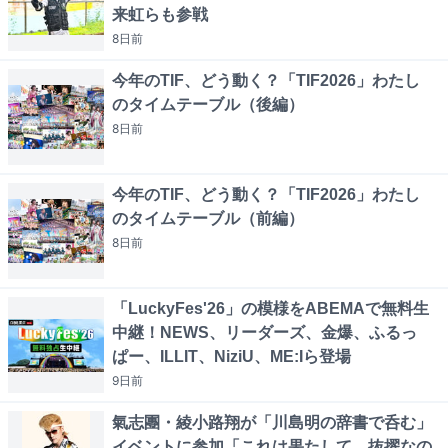
来虹らも参戦
8日
前
今年のTIF、どう動く？「TIF2026」わたし
のタイムテーブル（後編）
8日
前
今年のTIF、どう動く？「TIF2026」わたし
のタイムテーブル（前編）
8日
前
「LuckyFes'26」の模様をABEMAで無料生
中継！NEWS、リーダーズ、金爆、ふるっ
ぱー、ILLIT、NiziU、ME:Iら登場
9日
前
氣志團・綾小路翔が「川島明の辞書で呑む」
イベントに参加「これは果たして、抜擢なの