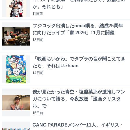
か。それとも」
11日
前
フジロック出演したneco眠る、結成25周年
に向けたライブ「家 2026」11月に開催
13日
前
「映画ちいかわ」でタブラの音が聞こえてき
たら、それはU-zhaan
14日
前
僕が見たかった青空・塩釜菜那が激推しマン
ガについて語る、今夜放送「漫画クリスタ
ル」で
15日
前
GANG PARADEメンバー11人、イギリス・