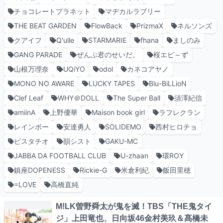
チョコレートプラネット
マヂカルラブリー
THE BEAT GARDEN
FlowBack
PrizmaX
ネルソンズ
クアイフ
Q'ulle
STARMARIE
fhana
ましのみ
GANG PARADE
ぜんぶ君のせいだ。
桜エビ～ず
山根万理奈
UQiYO
odol
カネコアヤノ
MONO NO AWARE
LUCKY TAPES
Blu-BiLLioN
Clef Leaf
WHY＠DOLL
The Super Ball
須澤紀信
amiinA
上野優華
Maison book girl
ラフレクラン
レインボー
安達勇人
SOLIDEMO
西村ヒロチョ
ピスタチオ
韻シスト
GAKU-MC
JABBA DA FOOTBALL CLUB
U-zhaan
環ROY
鎮座DOPENESS
Rickie-G
米倉利紀
飯田里穂
=LOVE
高橋直純
M!LK曽野舜太が鬼を滅！TBS「THE鬼タイ
ジ」上田竜也、日向坂46金村美玖＆髙橋未