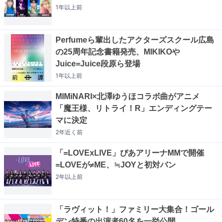
1年以上
前
Perfumeら輩出したアクターズスクール広島
の25周年記念書籍発売、MIKIKOや
Juice=Juice段原ら登場
1年以上
前
MIMiNARI×北澤ゆうほコラボ曲がアニメ
「魔王様、リトライ！R」エンディングテー
マに決定
2年近く
前
「=LOVExLIVE」ぴあアリーナMMで開催
=LOVEが≠ME、≒JOYと初対バン
2年以上
前
「ラヴィット！」ファミリー大集合！ゴール
デン特番の出演者60名を一挙公開