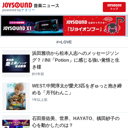
powered by
ナタリー
#=LOVE
浜田雅功から松本人志へのメッセージソン
グ？ / INI「Potion」に感じる強い覚悟と生
き様
約1年
前
WEST.中間淳太が愛犬3匹をぎゅっと抱き締
める「月刊わんこ」
1年以上
前
石田亜佑美、世界、HAYATO、槙田紗子の
心を動かしたのは？