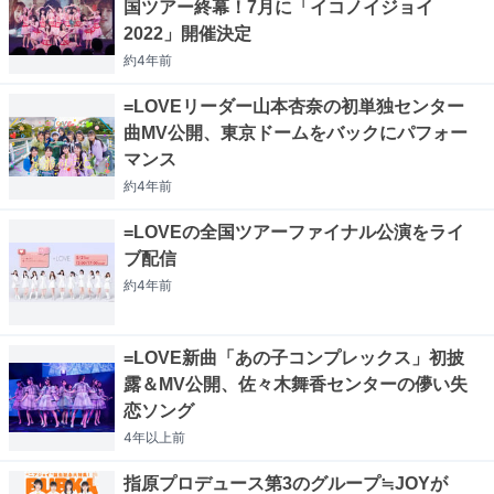
国ツアー終幕！7月に「イコノイジョイ
2022」開催決定
約4年
前
=LOVEリーダー山本杏奈の初単独センター
曲MV公開、東京ドームをバックにパフォー
マンス
約4年
前
=LOVEの全国ツアーファイナル公演をライ
ブ配信
約4年
前
=LOVE新曲「あの子コンプレックス」初披
露＆MV公開、佐々木舞香センターの儚い失
恋ソング
4年以上
前
指原プロデュース第3のグループ≒JOYが