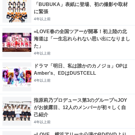
「BUBUKA」表紙に登場、初の撮影や取材
に緊張
4年以上
前
=LOVE春の全国ツアーが開幕！初上陸の北
海道は「一生忘れられない思い出になりまし
た」
4年以上
前
ドラマ「明日、私は誰かのカノジョ」OPは
Amber's、EDはDUSTCELL
4年以上
前
指原莉乃プロデュース第3のグループ≒JOY
がお披露目、12人のメンバーが初々しく自
己紹介
4年以上
前
=LOVE、横浜アリーナ公演のBD/DVDより