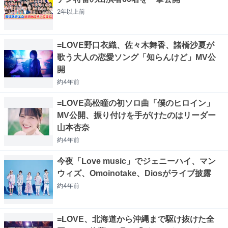
2年以上
前
=LOVE野口衣織、佐々木舞香、諸橋沙夏が
歌う大人の恋愛ソング「知らんけど」MV公
開
約4年
前
=LOVE高松瞳の初ソロ曲「僕のヒロイン」
MV公開、振り付けを手がけたのはリーダー
山本杏奈
約4年
前
今夜「Love music」でジェニーハイ、マン
ウィズ、Omoinotake、Diosがライブ披露
約4年
前
=LOVE、北海道から沖縄まで駆け抜けた全