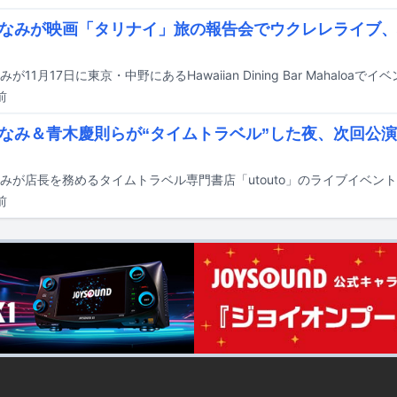
なみが映画「タリナイ」旅の報告会でウクレレライブ、
前
なみ＆青木慶則らが“タイムトラベル”した夜、次回公
前