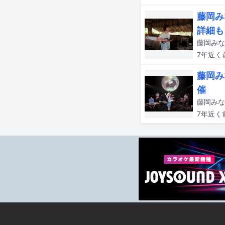
藤岡み
詳細も
7年近く
藤岡み
催
7年近く