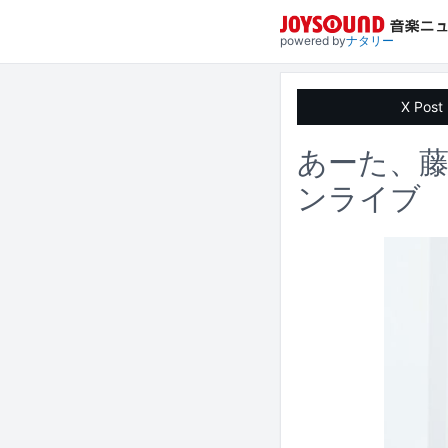
powered by
ナタリー
X Post
あーた、
ンライブ