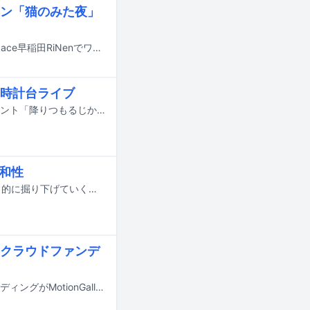
ン「猫のみた夜」
岡山出身のシンガーソングライター・かねこきわのが、5月23日に東京・LiveSpace早稲田RiNenでワンマンライブ「猫のみた夜」を開催する。
時計台ライブ
藤岡みなみが店長を務めるタイムトラベル専門書店「utouto」によるライブイベント「降りつもるじかん」が2019年12月27日に北海道・札幌市時計台ホールで開催された。
親和性
1990年代に日本の音楽シーンで起きた“渋谷系”ムーブメントを複数の記事で多角的に掘り下げていくこの連載。7回目は吉田豪へのインタビューを掲載する。この連載では、日本の音楽史において重要な位置にありながら極めて実態のつかみにくい“渋谷系”について、主にムーブメントの中核を担ったアーティストや関係者の証言をもとに考察を進めてきた。しかし渋谷系が起こした波紋はアーティストに紐付いた文脈の中だけではなく、文脈外にも広がっているのではないか。それまでの日本の音楽シーンにはなかった多種多様なサウンドとビート、豊かなコード感覚を持ち込んだ渋谷系の音楽は、同時代から現在に至るまで多くのクリエイターの耳を刺激し、さまざまなジャンルでその影響を感じさせる楽曲が生み出されている。ことアイドル、女優、声優が歌う音楽はポップなことが前提としてあるためか、意図して作られているか否かに関わらず、渋谷系の血脈を感じさせるものが多い。渋谷系と呼ばれるアーティストが制作に関わった楽曲もあれば、無関係かつお手軽にブームとして取り入れられた“渋谷系風サウンド”や、はたまた完全なる偶然から生まれた“渋谷系っぽい曲”もあるが、それらはいずれも不思議な魅力を放っている。そういった文脈内外にまで目を光らせ、古今の隠れた名盤を発掘、紹介し続けているのが、プロインタビュアーの吉田豪だ。今回は吉田が所有するガールポップ作品を軸に、現在までつながる“渋谷系の血脈”を掘り下げる。
クラウドファンデ
藤岡みなみが店長を務めるタイムトラベル専門書店「utouto」のクラウドファンディングがMotionGalleryでスタートした。