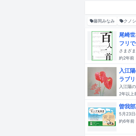
藤岡みなみ
クノ
尾崎世
フリで
約2年
前
入江陽
ラブリ
2年以上
曽我部
約6年
前