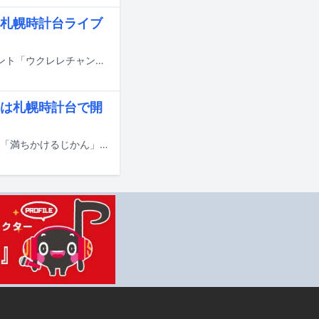
札幌時計台ライブ
藤岡みなみが11月17日に東京・中野にあるHawaiian Dining Bar Mahaloaでイベント「ウクレレチャンポ～マーシャルで映画『タリナイ』を上映してみたら～」を開催する。
演は札幌時計台で開
藤岡みなみが店長を務めるタイムトラベル専門書店「utouto」のライブイベント「満ちかけるじかん」が、昨日8月16日に東京・青山 月見ル君想フで開催された。