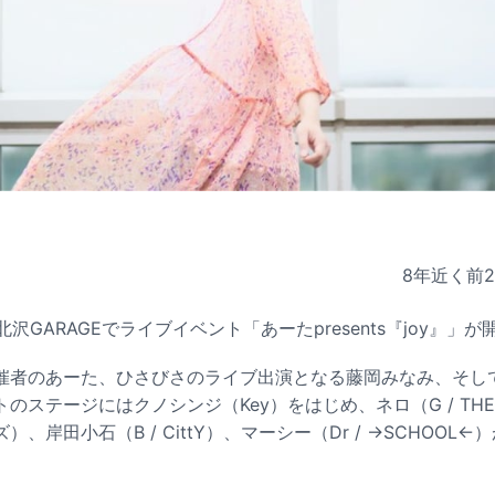
8年近く前
北沢GARAGEでライブイベント「あーたpresents『joy』」
催者のあーた、ひさびさのライブ出演となる藤岡みなみ、そし
のステージにはクノシンジ（Key）をはじめ、ネロ（G / THE 
、岸田小石（B / CittY）、マーシー（Dr / →SCHOOL