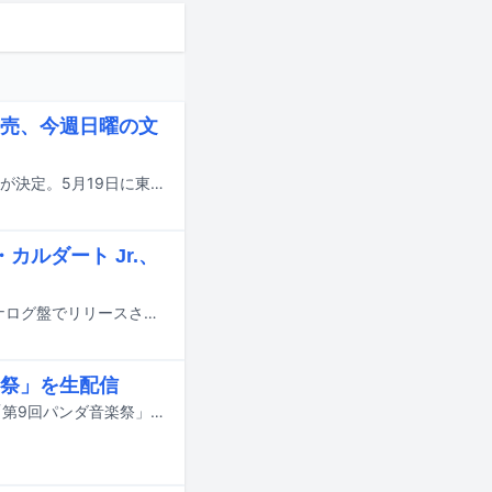
売、今週日曜の文
さまざまなアーティストが参加した短歌文芸誌「チャリティー百人一首」の発売が決定。5月19日に東京・東京流通センターで行われる「文学フリマ東京38」で販売される。
ルダート Jr.、
入江陽のニューアルバム「恋愛」が2024年2月14日にCDと配信、3月14日にアナログ盤でリリースされる。
祭」を生配信
5月23日に東京・上野恩賜公園 野外ステージで開催予定だったライブイベント「第9回パンダ音楽祭」を「おうちでパンダ音楽祭」と題した無観客ライブに変更することが発表された。