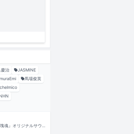
名慶治
JASMINE
muraEmi
馬場俊英
chelmico
NHN
音楽ファンに人気のアクションゲームシリーズ「塊魂」のサウンドトラック「『塊魂』オリジナルサウンドトラック‐塊フォルテッシシモ魂」および「『ワンス・アポン・ア・塊魂』オリジナルサウンドトラック‐塊ワンスアゲイン魂」がアナログ化。12月17日にリリースされる。