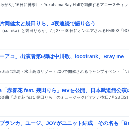
片岡健太と幾田りら、4夜連続で語り合う
ーアコ」出演者第5弾は中川敬、locofrank、Bray m
ika「赤春花 feat. 幾田りら」MVを公開、日本武道館公
ブランカ、ユージ、JOYがユニット結成 その名も「Backs