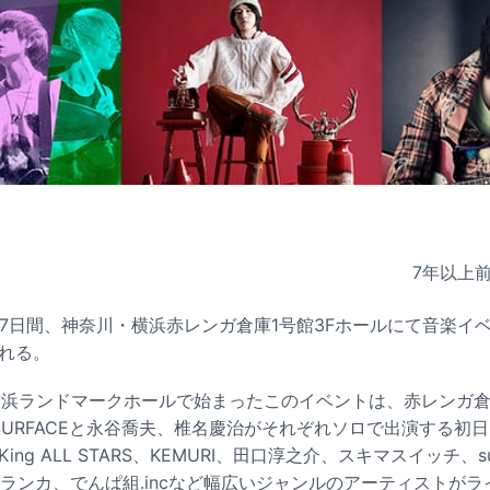
7年以上
の17日間、神奈川・横浜赤レンガ倉庫1号館3Fホールにて音楽イ
される。
・横浜ランドマークホールで始まったこのイベントは、赤レンガ
SURFACEと永谷喬夫、椎名慶治がそれぞれソロで出演する初
ing ALL STARS、KEMURI、田口淳之介、スキマスイッチ、s
ケブランカ、でんぱ組.incなど幅広いジャンルのアーティストが