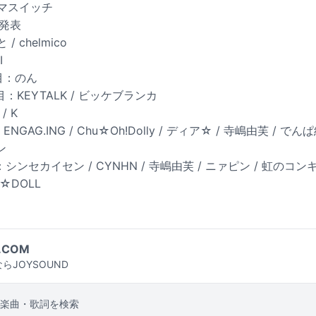
キマスイッチ
日発表
 chelmico
I
目：のん
：KEYTALK / ビッケブランカ
/ K
GAG.ING / Chu☆Oh!Dolly / ディア☆ / 寺嶋由芙 / でんぱ組.i
ン
シンセカイセン / CYNHN / 寺嶋由芙 / ニァピン / 虹のコン
女☆DOLL
.COM
らJOYSOUND
楽曲・歌詞を検索