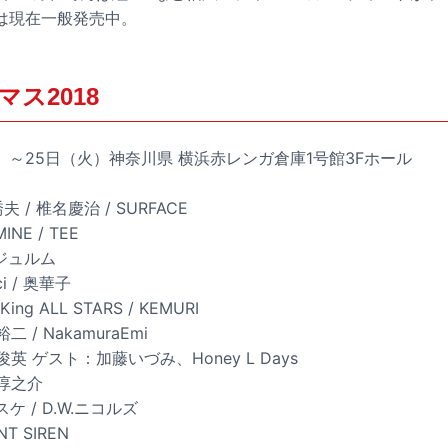
は現在一般発売中。
ス2018
（日）～25日（火）神奈川県 横浜赤レンガ倉庫1号館3Fホール
 / 椎名慶治 / SURFACE
NE / TEE
ンジュルム
i / 奥華子
ng ALL STARS / KEMURI
 / NakamuraEmi
英 ゲスト：加藤いづみ、Honey L Days
口淳之介
ケ / D.W.ニコルズ
T SIREN