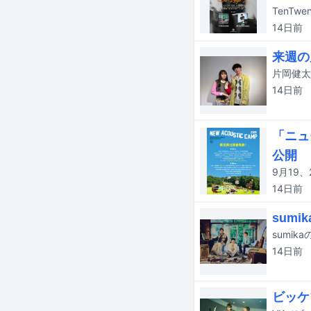
14日
前
来週の
14日
前
「ニュ
公開
14日
前
sum
14日
前
ビッケ