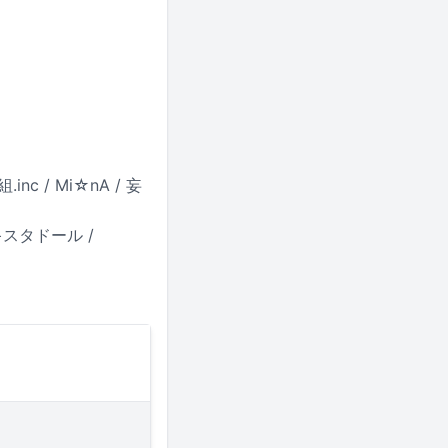
nc / Mi☆nA / 妄
キスタドール /