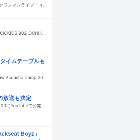
TenTwentyが8月16日に神奈川・Yokohama Bay Hallで開催するアコースティックワンマンライブ「in the Rough 2」のゲストアーティストが発表された。
片岡健太（sumika）と幾田りらが、7月27～30日にオンエアされるFM802「ROCK KIDS 802-OCHIKEN Goes ON!!-」に出演する。
e タイムテーブルも
9月19、20日に群馬・水上高原リゾート200で開催されるキャンプイベント「New Acoustic Camp 2026 ～わらう、うたう、たべる、ねっころがる。～」の第5弾出演アーティストが発表された。
演の放送も決定
sumikaの楽曲「赤春花 feat. 幾田りら」のミュージックビデオが本日7月23日21:00にYouTubeで公開される。
eat Boyz」