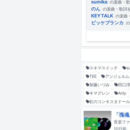
sumika
の楽曲・歌
のん
の楽曲・歌詞
KEYTALK
の楽曲
ビッケブランカ
の
スキマスイッチ
s
TEE
アンジュルム
加藤いづみ
田口
キマグレン
Anly
虹のコンキスタドー
「塊魂
10日
前