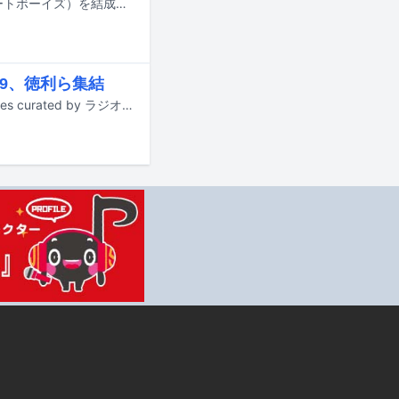
VK（ビッケブランカ）、ユージ、JOYがユニット・Backseat Boyz（バックシートボーイズ）を結成。8月12日に楽曲を配信リリースする。
999、徳利ら集結
9月12日に東京・代官山UNITとB1FLATでライブイベント「Culture (that) Cultures curated by ラジオ屋さんごっこ」が開催される。