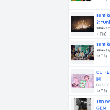
sum
と“Un
11日
前
sumi
13日
前
CUT
開
CUTIE
13日
前
Ten
GEN