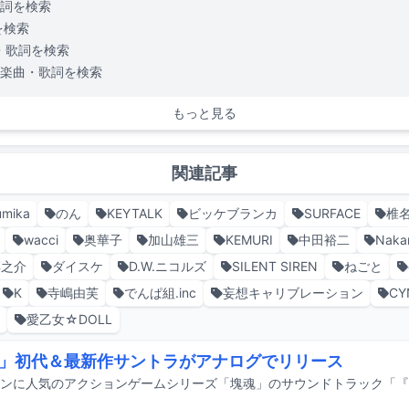
詞を検索
を検索
・歌詞を検索
楽曲・歌詞を検索
もっと見る
関連記事
umika
のん
KEYTALK
ビッケブランカ
SURFACE
椎
wacci
奥華子
加山雄三
KEMURI
中田裕二
Naka
淳之介
ダイスケ
D.W.ニコルズ
SILENT SIREN
ねごと
K
寺嶋由芙
でんぱ組.inc
妄想キャリブレーション
CY
ル
愛乙女☆DOLL
」初代＆最新作サントラがアナログでリリース