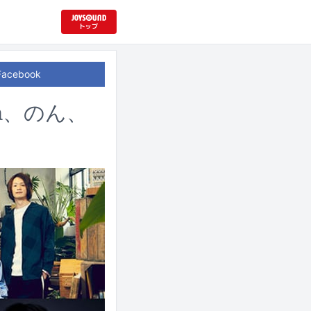
Facebook
a、のん、