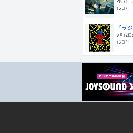
15日
前
「ラジ
15日
前