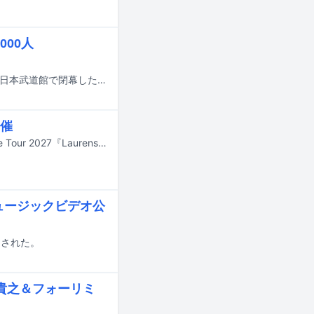
000人
sumikaの全国ツアー「sumika Live Tour 2026『Unique』」が7月24日に東京・日本武道館で閉幕した。
開催
sumikaが2027年1月から4月にかけて全国ホール＆アリーナツアー「sumika Live Tour 2027『Laurens Library』」を開催する。
」ミュージックビデオ公
公開された。
川貴之＆フォーリミ