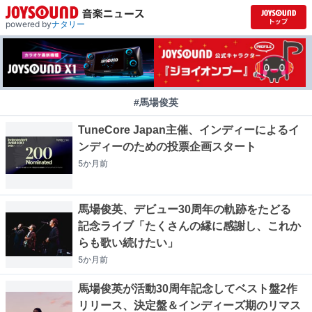
powered by
ナタリー
#馬場俊英
TuneCore Japan主催、インディーによるイ
ンディーのための投票企画スタート
5か月
前
馬場俊英、デビュー30周年の軌跡をたどる
記念ライブ「たくさんの縁に感謝し、これか
らも歌い続けたい」
5か月
前
馬場俊英が活動30周年記念してベスト盤2作
リリース、決定盤＆インディーズ期のリマス