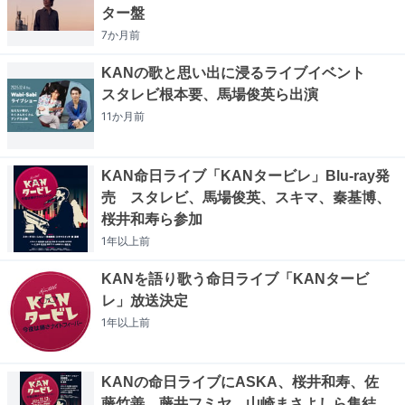
ター盤
7か月
前
KANの歌と思い出に浸るライブイベント
スタレビ根本要、馬場俊英ら出演
11か月
前
KAN命日ライブ「KANタービレ」Blu-ray発
売 スタレビ、馬場俊英、スキマ、秦基博、
桜井和寿ら参加
1年以上
前
KANを語り歌う命日ライブ「KANタービ
レ」放送決定
1年以上
前
KANの命日ライブにASKA、桜井和寿、佐
藤竹善、藤井フミヤ、山崎まさよしら集結