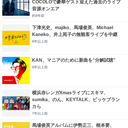
COCOLOで豪華ゲスト迎えた過去のライブ
音源オンエア
約6年
前
下津光史、majiko、馬場俊英、Michael
Kaneko、井上苑子の無観客ライブを中継
6年以上
前
KAN、マニアのために新曲を“分解試聴”
6年以上
前
横浜赤レンガXmasライブにスキマ、
sumika、のん、KEYTALK、ビッケブラン
カら
7年以上
前
馬場俊英アルバムに伊勢正三、根本要、