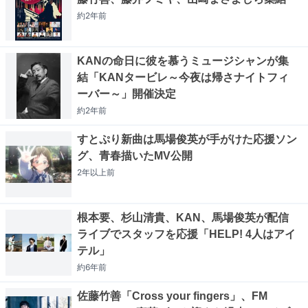
約2年
前
KANの命日に彼を慕うミュージシャンが集
結「KANタービレ～今夜は帰さナイトフィ
ーバー～」開催決定
約2年
前
すとぷり新曲は馬場俊英が手がけた応援ソン
グ、青春描いたMV公開
2年以上
前
根本要、杉山清貴、KAN、馬場俊英が配信
ライブでスタッフを応援「HELP! 4人はアイ
テル」
約6年
前
佐藤竹善「Cross your fingers」、FM