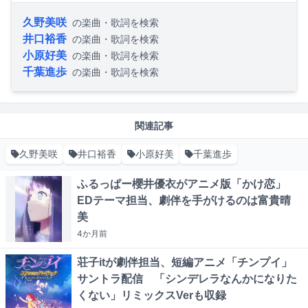
久野美咲
の楽曲・歌詞を検索
井口裕香
の楽曲・歌詞を検索
小原好美
の楽曲・歌詞を検索
千葉進歩
の楽曲・歌詞を検索
関連記事
久野美咲
井口裕香
小原好美
千葉進歩
ふるっぱー櫻井優衣がアニメ版「かけ恋」
EDテーマ担当、劇伴を手がけるのは富貴晴
美
4か月
前
荘子itが劇伴担当、短編アニメ「チンプイ」
サントラ配信 「シンデレラなんかになりた
くない」リミックスVerも収録