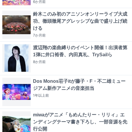
6か月
前
鈴木このみ初のアニソンオンリーライブ大成
功、徹頭徹尾アグレッシブな曲で盛り上げ続
ける
7か月
前
渡辺翔の楽曲縛りのイベント開催！出演者第
1弾に井口裕香、内田真礼、TrySailら
8か月
前
Dos Monos荘子itが藤子・F・不二雄ミュー
ジアム新作アニメの音楽担当
1年以上
前
miwaがアニメ「もめんたりー・リリィ」エ
ンディングテーマ書き下ろし、一部音源を先
行公開