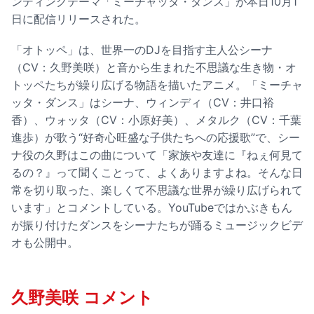
ンディングテーマ「ミーチャッタ・ダンス」が本日10月1
日に配信リリースされた。
「オトッペ」は、世界一のDJを目指す主人公シーナ
（CV：久野美咲）と音から生まれた不思議な生き物・オ
トッペたちが繰り広げる物語を描いたアニメ。「ミーチャ
ッタ・ダンス」はシーナ、ウィンディ（CV：井口裕
香）、ウォッタ（CV：小原好美）、メタルク（CV：千葉
進歩）が歌う“好奇心旺盛な子供たちへの応援歌”で、シー
ナ役の久野はこの曲について「家族や友達に『ねぇ何見て
るの？』って聞くことって、よくありますよね。そんな日
常を切り取った、楽しくて不思議な世界が繰り広げられて
います」とコメントしている。YouTubeではかぶきもん
が振り付けたダンスをシーナたちが踊るミュージックビデ
オも公開中。
久野美咲 コメント