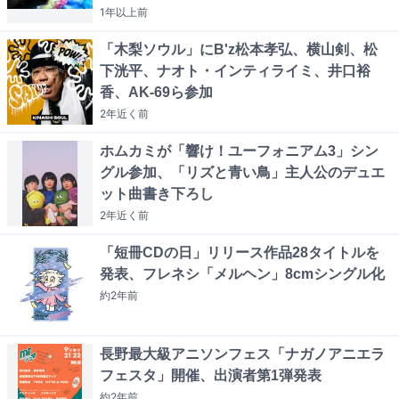
1年以上
前
「木梨ソウル」にB'z松本孝弘、横山剣、松
下洸平、ナオト・インティライミ、井口裕
香、AK-69ら参加
2年近く
前
ホムカミが「響け！ユーフォニアム3」シン
グル参加、「リズと青い鳥」主人公のデュエ
ット曲書き下ろし
2年近く
前
「短冊CDの日」リリース作品28タイトルを
発表、フレネシ「メルヘン」8cmシングル化
約2年
前
長野最大級アニソンフェス「ナガノアニエラ
フェスタ」開催、出演者第1弾発表
約2年
前