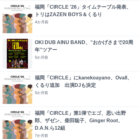
福岡「CIRCLE '26」タイムテーブル発表、
トリはZAZEN BOYS＆くるり
4か月
前
OKI DUB AINU BAND、“おかげさまで20周
年”ツアー
5か月
前
福岡「CIRCLE」にkanekoayano、Ovall、
くるり追加 出演DJも決定
5か月
前
福岡「CIRCLE」第1弾でエゴ、思い出野
郎、ザゼン、柴田聡子、Ginger Root、
D.A.N.ら12組
7か月
前