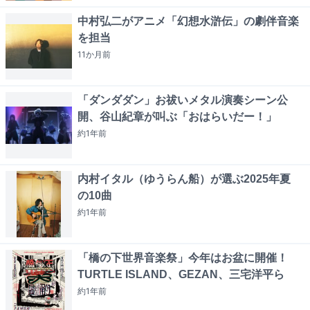
中村弘二がアニメ「幻想水滸伝」の劇伴音楽
を担当
11か月
前
「ダンダダン」お祓いメタル演奏シーン公
開、谷山紀章が叫ぶ「おはらいだー！」
約1年
前
内村イタル（ゆうらん船）が選ぶ2025年夏
の10曲
約1年
前
「橋の下世界音楽祭」今年はお盆に開催！
TURTLE ISLAND、GEZAN、三宅洋平ら
約1年
前