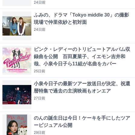
24日
前
ふみの、ドラマ「Tokyo middle 30」の撮影
現場で仲里依紗と初対面
24日
前
ピンク・レディーのトリビュートアルバム収
録曲を公開 百田夏菜子、イエモン吉井和
哉、小泉今日子ら11組が名曲をカバー
25日
前
小泉今日子の最新ツアー放送日が決定、祝還
暦特集で過去の主演映画もオンエア
27日
前
のんの誕生日は今日！ケーキを手にしたツア
ービジュアル公開
29日
前