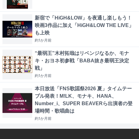
新宿で「HiGH&LOW」を夜通し楽しもう！
映画3作品に加え「HiGH&LOW THE LIVE」
も上映
約1か月
前
“最弱王”木村拓哉はリベンジなるか、モナ
キ・おヨネ初参戦「BABA抜き最弱王決定
戦」
約1か月
前
本日放送「FNS歌謡祭2026 夏」タイムテー
ブル発表！M!LK、モナキ、HANA、
Number_i、SUPER BEAVERら出演者の登
場時間・歌唱曲は
約1か月
前