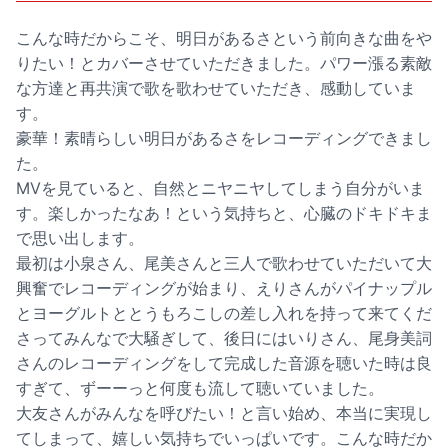
こんな時だからこそ、明日があるさという前向きな曲をや
りたい！とカバーさせていただきました。パワー漲る素敵
な方達と再共演で歌を歌わせていただき、感動していま
す。
豪華！素晴らしい明日があるさをレコーディングできまし
た。
MVを見ていると、自然とニヤニヤしてしまう自分がいま
す。楽しかったなあ！という気持ちと、心臓のドキドキま
で思い出します。
最初は小泉さん、尾美さんと三人で歌わせていただいて大
興奮でレコーディングが始まり、えりさんがパイナップル
とヨーグルトととうもろこしの差し入れを持って来てくだ
さってみんなで大騒ぎして、後日にはいりさん、尾身美詞
さんのレコーディングをして完成した音源を聴いた時は良
すぎて、ずーーっと何度も流して聴いていました。
大友さんがみんなを呼びたい！と言い始め、本当に実現し
てしまって、嬉しい気持ちでいっぱいです。こんな時だか