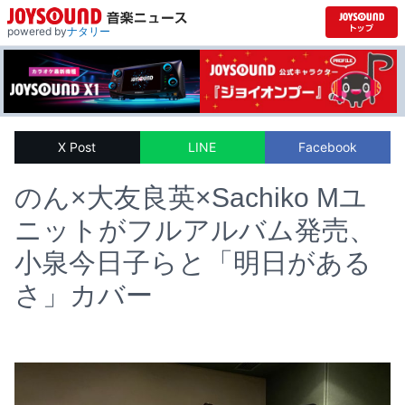
powered by
ナタリー
X Post
LINE
Facebook
のん×大友良英×Sachiko Mユ
ニットがフルアルバム発売、
小泉今日子らと「明日がある
さ」カバー