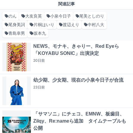
関連記事
のん
大友良英
小泉今日子
尾美としのり
尾身美詞
片桐はいり
渡辺えり
中村八大
青島幸男
坂本九
NEWS、モナキ、きゃりー、Red Eyeら
「KOYABU SONIC」出演決定
20日
前
幼少期、少女期、現在の小泉今日子が合流
23日
前
「サマソニ」にチェコ、EMNW、板歯目、
Zilqy、Re:nameら追加 タイムテーブルも
公開