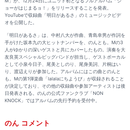
M」が、12月24日にユニット初となるフルアルバム「シ
ョーがはじまるョ！」をリリースすることを発表。
YouTubeで収録曲「明日があるさ」のミュージックビデ
オを公開した。
「明日があるさ」は、中村八大が作曲、青島幸男が作詞を
手がけた坂本九の大ヒットナンバーを、のんとも。Mの3
人がゆかりの深いゲストと共にカバーしたもの。演奏を大
友良英スペシャルビッグバンドが担当し、ゲストボーカル
として小泉今日子、尾美としのり、尾身美詞、片桐はい
り、渡辺えりが参加した。アルバムにはこの曲とのんと
も。Mの第1弾楽曲「lalalaにちようび」が収録されること
が決定しており、その他の収録曲や参加アーティストは後
日発表される。のんの公式ファンクラブ「NON
KNOCK」ではアルバムの先行予約を受付中。
のん コメント