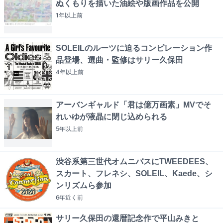
ぬくもりを描いた油絵や版画作品を公開
1年以上
前
SOLEILのルーツに迫るコンピレーション作
品登場、選曲・監修はサリー久保田
4年以上
前
アーバンギャルド「君は億万画素」MVでそ
れいゆが液晶に閉じ込められる
5年以上
前
渋谷系第三世代オムニバスにTWEEDEES、
スカート、フレネシ、SOLEIL、Kaede、シ
ンリズムら参加
6年近く
前
サリー久保田の還暦記念作で平山みきと