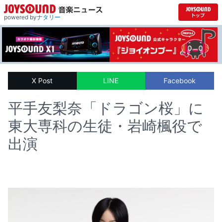
powered by
ナタリー
X Post
LINE
Facebook
平手友梨奈「ドラゴン桜」に
東大専科の生徒・岩崎楓役で
出演