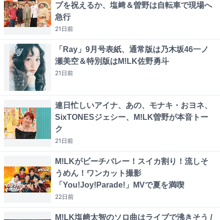
プを祝えるか、塩﨑＆曽野は自転車で現場へ
急行
21日
前
「Ray」9月号表紙、通常版は乃木坂46一ノ
瀬美空＆特別版はM!LK佐野勇斗
21日
前
連日忙しいアイナ、あの、モナキ・おヨネ、
SixTONESジェシー、M!LK曽野が本音トー
ク
21日
前
M!LKがビーチバレー！スイカ割り！流しそ
うめん！ワンカット撮影
「You!Joy!Parade!」MVで夏を満喫
22日
前
M!LK塩﨑太智のソロ曲はライブで沸きそう /