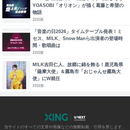
YOASOBI「オリオン」が描く葛藤と希望の
物語
22日
前
「音楽の日2026」タイムテーブル発表！ミ
セス、M!LK、Snow Manら出演者の登場時
間・歌唱曲は
22日
前
M!LK吉田仁人、故郷に錦を飾る！鹿児島県
「薩摩大使」＆霧島市「おじゃんせ霧島大
使」にW就任
23日
前
当サイトのすべての文章や画像などの無断転載・引用を禁じます。