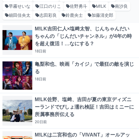
早霧せいな
江口のりこ
佐野勇斗
M!LK
南沙良
細田佳央太
志田彩良
鈴鹿央士
加藤清史郎
M!LK吉田仁人×塩﨑太智、じんちゃんだい
ちゃんの「じんだいチャンネル」が4年の時
を超え復活！…なにする？
18日
前
亀梨和也、映画「カイジ」で最狂の敵を演じ
る
18日
前
M!LK佐野、塩﨑、吉田が夏の東京ディズニ
ーランドでびしょ濡れ検証！吉田はミニーに
所属事務所伝える
20日
前
M!LKは二宮和也の「VIVANT」オールアッ