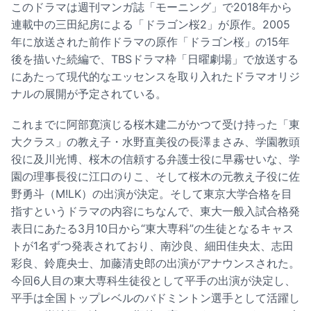
このドラマは週刊マンガ誌「モーニング」で2018年から
連載中の三田紀房による「ドラゴン桜2」が原作。2005
年に放送された前作ドラマの原作「ドラゴン桜」の15年
後を描いた続編で、TBSドラマ枠「日曜劇場」で放送する
にあたって現代的なエッセンスを取り入れたドラマオリジ
ナルの展開が予定されている。
これまでに阿部寛演じる桜木建二がかつて受け持った「東
大クラス」の教え子・水野直美役の長澤まさみ、学園教頭
役に及川光博、桜木の信頼する弁護士役に早霧せいな、学
園の理事長役に江口のりこ、そして桜木の元教え子役に佐
野勇斗（M!LK）の出演が決定。そして東京大学合格を目
指すというドラマの内容にちなんで、東大一般入試合格発
表日にあたる3月10日から“東大専科”の生徒となるキャス
トが1名ずつ発表されており、南沙良、細田佳央太、志田
彩良、鈴鹿央士、加藤清史郎の出演がアナウンスされた。
今回6人目の東大専科生徒役として平手の出演が決定し、
平手は全国トップレベルのバドミントン選手として活躍し