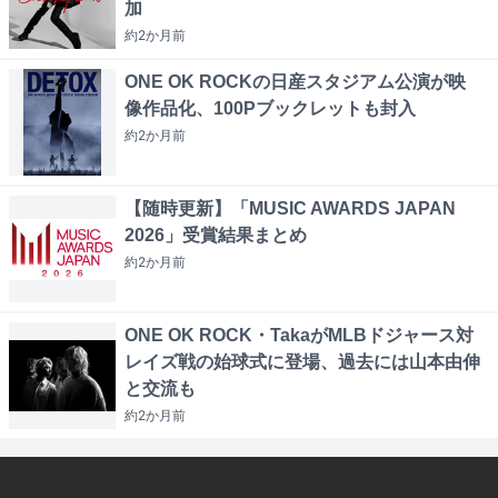
加
約2か月
前
ONE OK ROCKの日産スタジアム公演が映
像作品化、100Pブックレットも封入
約2か月
前
【随時更新】「MUSIC AWARDS JAPAN
2026」受賞結果まとめ
約2か月
前
ONE OK ROCK・TakaがMLBドジャース対
レイズ戦の始球式に登場、過去には山本由伸
と交流も
約2か月
前