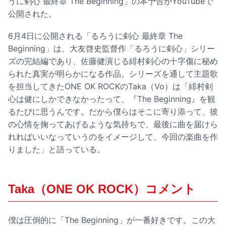
うに剣心 最終章 The Beginning」の本予告がYouTubeで
公開された。
6月4日に公開される「るろうに剣心 最終章 The
Beginning」は、大友啓史監督作「るろうに剣心」シリー
ズの完結編であり、佐藤健演じる緋村剣心の十字傷に秘め
られた真実が明らかになる作品。シリーズを通して主題歌
を担当してきたONE OK ROCKのTaka（Vo）は「緋村剣
心は健にしかできなかったって、『The Beginning』を観
るたびに思うんです。だから僕らはそこに寄り添って、彼
の心情を掬ってあげるような気持ちで、最後に曲を届けら
れればいいなっていうのをイメージして、今回の楽曲を作
りました」と語っている。
Taka（ONE OK ROCK）コメント
僕は圧倒的に「The Beginning」が一番好きです。この大