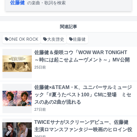
佐藤健
の楽曲・歌詞を検索
関連記事
ONE OK ROCK
大友啓史
佐藤健
佐藤健＆柴咲コウ「WOW WAR TONIGHT
～時には起こせよムーヴメント～」MV公開
25日
前
佐藤健×&TEAM・K、ユニバーサルミュージ
ック「#夏うたベスト100」CMに登場 ミセ
スのあの2曲が流れる
27日
前
TWICEサナがスクリーンデビュー、佐藤健
主演ロマンスファンタジー映画のヒロイン役
29日
前