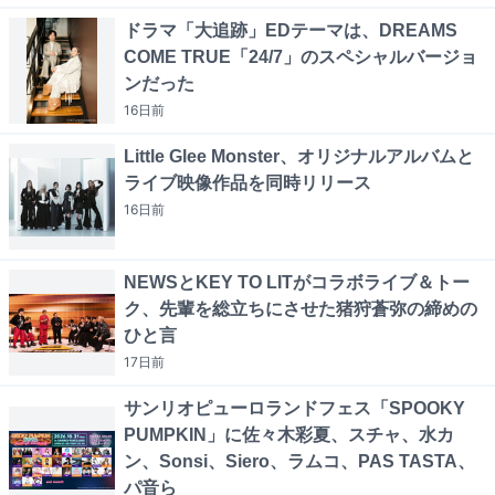
ドラマ「大追跡」EDテーマは、DREAMS
COME TRUE「24/7」のスペシャルバージョ
ンだった
16日
前
Little Glee Monster、オリジナルアルバムと
ライブ映像作品を同時リリース
16日
前
NEWSとKEY TO LITがコラボライブ＆トー
ク、先輩を総立ちにさせた猪狩蒼弥の締めの
ひと言
17日
前
サンリオピューロランドフェス「SPOOKY
PUMPKIN」に佐々木彩夏、スチャ、水カ
ン、Sonsi、Siero、ラムコ、PAS TASTA、
パ音ら