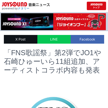
powered by
ナタリー
X Post
LINE
Facebook
「FNS歌謡祭」第2弾でJO1や
石崎ひゅーいら11組追加、ア
ーティストコラボ内容も発表