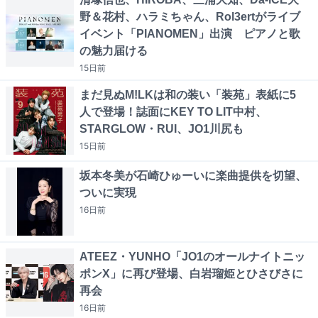
野＆花村、ハラミちゃん、Rol3ertがライブ
イベント「PIANOMEN」出演 ピアノと歌
の魅力届ける
15日
前
まだ見ぬM!LKは和の装い「装苑」表紙に5
人で登場！誌面にKEY TO LIT中村、
STARGLOW・RUI、JO1川尻も
15日
前
坂本冬美が石崎ひゅーいに楽曲提供を切望、
ついに実現
16日
前
ATEEZ・YUNHO「JO1のオールナイトニッ
ポンX」に再び登場、白岩瑠姫とひさびさに
再会
16日
前