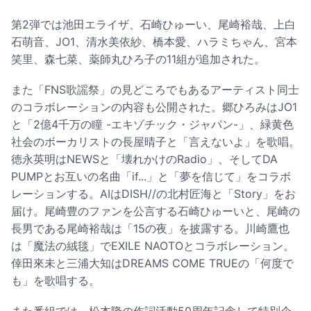
第2弾では池田エライザ、石崎ひゅーい、尾崎裕哉、上白
石萌音、JO1、清水美依紗、橋本愛、ハラミちゃん、宮本
笑里、森七菜、薬師丸ひろ子の11組が追加された。
また「FNS歌謡祭」の見どころでもあるアーティスト同士
のコラボレーションの内容も公開された。郷ひろみはJO1
と「2億4千万の瞳 -エキゾチック・ジャパン-」、緑黄色
社会のボーカリストの長屋晴子と「言えないよ」を歌唱。
徳永英明はNEWSと「壊れかけのRadio」、そしてDA
PUMPとお互いの名曲「if...」と「夢を信じて」をコラボ
レーションする。AIはDISH//の北村匠海と「Story」をお
届け。尾崎豊のファンを公言する石崎ひゅーいと、尾崎の
長男である尾崎裕哉は「15の夜」を披露する。川崎鷹也
は「魔法の絨毯」でEXILE NAOTOとコラボレーション。
倖田來未と三浦大知はDREAMS COME TRUEの「何度で
も」を歌唱する。