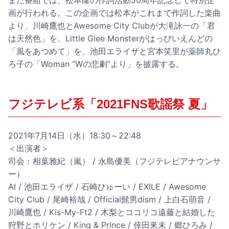
また番組では、松本隆の作詞活動50周年記念して特別企
画が行われる。この企画では松本がこれまで作詞した楽曲
より、川崎鷹也とAwesome City Clubが大滝詠一の「君
は天然色」を、Little Glee Monsterがはっぴいえんどの
「風をあつめて」を、池田エライザと宮本笑里が薬師丸ひ
ろ子の「Woman “Wの悲劇”より」を披露する。
フジテレビ系「2021FNS歌謡祭 夏」
2021年7月14日（水）18:30～22:48
＜出演者＞
司会：相葉雅紀（嵐） / 永島優美（フジテレビアナウンサ
ー）
AI / 池田エライザ / 石崎ひゅーい / EXILE / Awesome
City Club / 尾崎裕哉 / Official髭男dism / 上白石萌音 /
川崎鷹也 / Kis-My-Ft2 / 木梨とココリコ遠藤と結婚した
狩野とホリケン / King & Prince / 倖田來未 / 郷ひろみ /