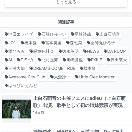
もっと見る
関連記事
池田エライザ
石崎ひゅーい
尾崎裕哉
上白石萌音
JO1
橋本愛
宮本笑里
森七菜
薬師丸ひろ子
郷ひろみ
緑黄色社会
徳永英明
NEWS
DA PUMP
AI
DISH//
北村匠海
川崎鷹也
EXILE
倖田來未
三浦大知
DREAMS COME TRUE
松本隆
Awesome City Club
大瀧詠一
Little Glee Monster
はっぴいえんど
上白石萌音の主催フェスにadieu（上白石萌
歌）出演、歌手として初の姉妹競演が実現
14日
前
清塚信也、HIROBA、三浦大知、Da-iCE大