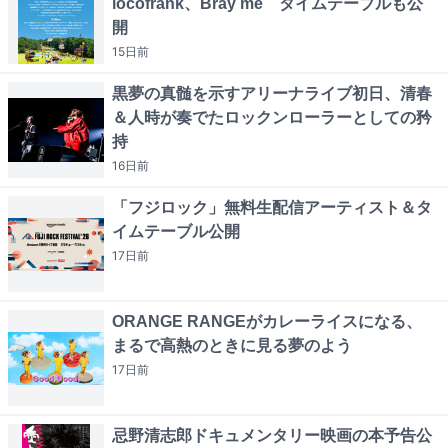
locofrank、Bray me タイムテーブルも公
開
15日
前
黒夢の真髄を示すアリーナライブ初日、清春
＆人時が奏でたロックンローラーとしての矜
持
16日
前
「フジロック」無料生配信アーティスト＆タ
イムテーブル公開
17日
前
ORANGE RANGEがカレーライスになる、
まるで高熱のときに見る夢のよう
17日
前
忌野清志郎ドキュメンタリー映画の本予告公