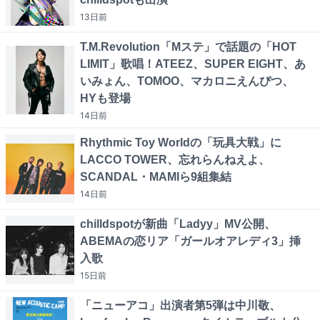
13日
前
T.M.Revolution「Mステ」で話題の「HOT
LIMIT」歌唱！ATEEZ、SUPER EIGHT、あ
いみょん、TOMOO、マカロニえんぴつ、
HYも登場
14日
前
Rhythmic Toy Worldの「玩具大戦」に
LACCO TOWER、忘れらんねえよ、
SCANDAL・MAMIら9組集結
14日
前
chilldspotが新曲「Ladyy」MV公開、
ABEMAの恋リア「ガールオアレディ3」挿
入歌
15日
前
「ニューアコ」出演者第5弾は中川敬、