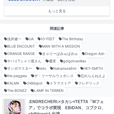
もっと見る
関連記事
浅井健一
UA
10-FEET
The Birthday
BLUE ENCOUNT
MAN WITH A MISSION
ORANGE RANGE
きゃりーぱみゅぱみゅ
Dragon Ash
ヤバイTシャツ屋さん
優里
go!go!vanillas
サンボマスター
teto
NakamuraEmi
HEY-SMITH
the peggies
ザ・リーサルウェポンズ
忘れらんねえよ
KALMA
chilldspot
ドラマストア
フレデリック
The BONEZ
LAMP IN TERREN
.ENDRECHERI.×タカシ×TETTA「Mフェ
ア」でコラボ実現 EBiDAN、コブクロ、
chilldspotも出演