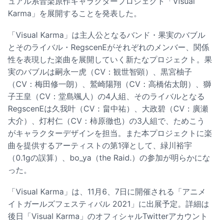
ュアル系音楽原作キャラクタープロジェクト「Visual
Karma」を展開することを発表した。
「Visual Karma」は主人公となるバンド・果実のバブル
とそのライバル・RegscenEがそれぞれのメンバー、関係
性を表現した楽曲を展開していく新たなプロジェクト。果
実のバブルは嗣永一虎（CV：観世智顕）、黒宮柚子
（CV：梅田修一朗）、鷲崎陽翔（CV：高橋佑太朗）、獅
子王皇（CV：堂島颯人）の4人組、そのライバルとなる
RegscenEは久我叶（CV：畠中祐）、大政碧（CV：廣瀬
大介）、灯村仁（CV：柿原徹也）の3人組で、ためこう
がキャラクターデザインを担当。また本プロジェクトに楽
曲を提供するアーティストの第1弾として、緑川裕宇
（0.1gの誤算）、bo_ya（the Raid.）の参加が明らかにな
った。
「Visual Karma」は、11月6、7日に開催される「アニメ
イトガールズフェスティバル 2021」に出展予定。詳細は
後日「Visual Karma」のオフィシャルTwitterアカウント