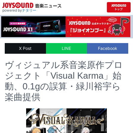
powered by
ナタリー
X Post
LINE
Facebook
ヴィジュアル系音楽原作プロ
ジェクト「Visual Karma」始
動、0.1gの誤算・緑川裕宇ら
楽曲提供