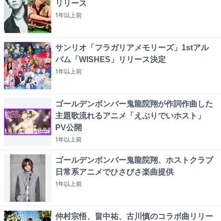
リリース
1年以上
前
サンリオ「フラガリアメモリーズ」1stアル
バム「WISHES」リリース決定
1年以上
前
ゴールデンボンバー鬼龍院翔が作詞作曲した
主題歌流れるアニメ「えぶりでいホスト」
PV公開
1年以上
前
ゴールデンボンバー鬼龍院翔、ホストクラブ
日常系アニメでひさびさ楽曲提供
1年以上
前
仲村宗悟、畠中祐、古川慎のコラボ曲リリー