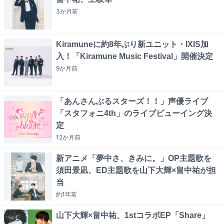
3か月
前
Kiramuneに約8年ぶり新ユニット・IXIS加
入！「Kiramune Music Festival」開催決定
9か月
前
「あんさんぶるスターズ！！」声優ライブ
「スタフォニ4th」のライブビューイング決
定
12か月
前
新アニメ「夢中さ、きみに。」OP主題歌を
須田景凪、ED主題歌を山下大輝×畠中祐が担
当
約1年
前
山下大輝×畠中祐、1stコラボEP「Share」