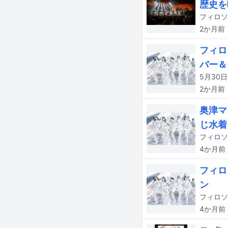
歴史を
2か月
前
フィロ
バー＆
2か月
前
奥津マ
じ水着
4か月
前
フィロ
ン
4か月
前