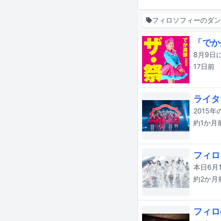
フィロソフィーのダ
「でか
17日
前
ライタ
約1か月
フィロ
約2か月
フィロ