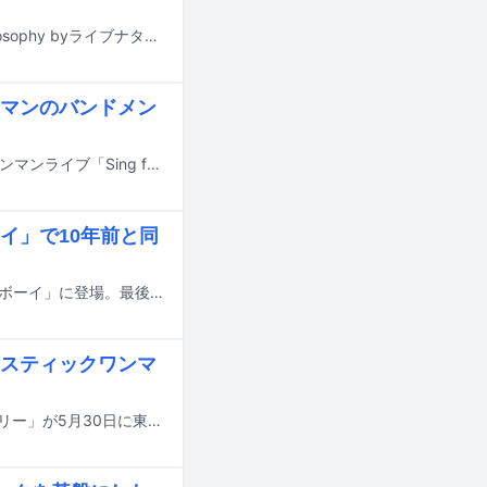
フィロソフィーのダンスによるアコースティックワンマンライブ「Sing for Philosophy byライブナタリー」が、東京都鶯谷の老舗ダンスホール・DANCE HALL新世紀にて5月30日に開催された。
マンのバンドメン
5月30日に東京・ダンスホール新世紀に開催されるフィロソフィーのダンスのワンマンライブ「Sing for Philosophy by ライブナタリー」のバンドメンバーおよびグッズが発表された。
イ」で10年前と同
フィロソフィーのダンスの奥津マリリが、本日4月20日発売の雑誌「週刊プレイボーイ」に登場。最後のグラビアに挑戦している。
スティックワンマ
フィロソフィーのダンスのワンマンライブ「Sing for Philosophy by ライブナタリー」が5月30日に東京・ダンスホール新世紀にて昼夜2部制で開催される。