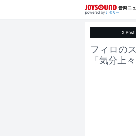
powered by
ナタリー
X Post
フィロの
「気分上々