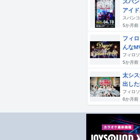
スパン
アイド
5か月
前
フィロ
んなM
5か月
前
太シス
出した
6か月
前