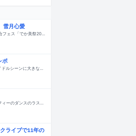
、雪月心愛
8月9日に東京・Shibuya LOVEZにて行われる、でか美ちゃん主催のエンタメ複合フェス「でか美祭2026」の出演アーティスト第4弾が発表された。
レポ
2015年の登場以来、ワン＆オンリーな音楽性とパワフルなパフォーマンスでアイドルシーンに大きな刺激を与えたグループ、フィロソフィーのダンス。その歴史は6月13日の東京・LINE CUBE SHIBUYA（渋谷公会堂）公演「フィロソフィーのダンス The Last Dance ～DFP Forever！～」をもって終了した。バックバンドを従えてのラストステージは、ソウル / ファンクをベースにした彼女たちの音楽性を存分に満喫できるものだった。奥津マリリ、日向ハル、佐藤まりあ、木葭のの、香山ななこ──メンバー5人の明るいキャラクターはこれが最後のパフォーマンスだとは思わせない、さわやかな後味を残した。そんな最後の姿を記録するうえで、音楽ナタリーはフィロのスの11年におよんだ活動を常に見届けてきたライター・南波一海にレポートを委ねることにした。デビュー時から彼女たちのことをよく知る南波の目に、あの“ラスト・ダンス”はどう映ったのか。
本日6月13日に東京・LINE CUBE SHIBUYA（渋谷公会堂）で行われたフィロソフィーのダンスのラストライブ「The Last Dance ～DFP Forever！～」の模様を収めたライブBlu-rayと、最後の新曲「ダンス・フォー・フィロソフィー」の7inchアナログが9月23日に同時発売されることが決定した。
クライブで11年の