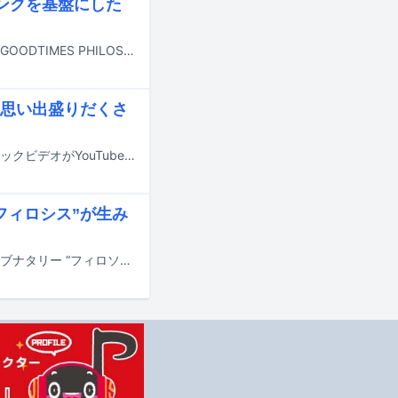
ンクを基盤にした
スパンコールグッドタイムズとフィロソフィーのダンスによるツーマンライブ「GOODTIMES PHILOSOPHY」が4月10日に東京・新宿LOFTで開催される。
思い出盛りだくさ
フィロソフィーのダンスの新曲「ダンス・フォー・フィロソフィー」のミュージックビデオがYouTubeで公開された。
フィロシス”が生み
フィロソフィーのダンスと太陽とシスコムーンによるツーマンライブ企画「ライブナタリー “フィロソフィーのダンス × 太陽とシスコムーン”」が、2月11日に東京・渋谷duo MUSIC EXCHANGEにて開催された。