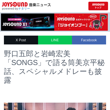
powered by
ナタリー
X Post
LINE
Facebook
野口五郎と岩崎宏美
「SONGS」で語る筒美京平秘
話、スペシャルメドレーも披
露