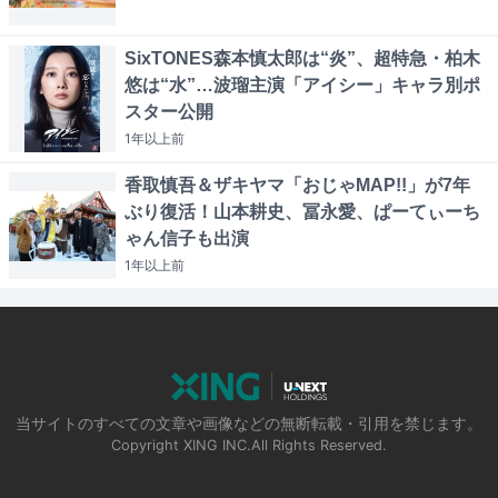
SixTONES森本慎太郎は“炎”、超特急・柏木
悠は“水”…波瑠主演「アイシー」キャラ別ポ
スター公開
1年以上
前
香取慎吾＆ザキヤマ「おじゃMAP!!」が7年
ぶり復活！山本耕史、冨永愛、ぱーてぃーち
ゃん信子も出演
1年以上
前
当サイトのすべての文章や画像などの無断転載・引用を禁じます。
Copyright XING INC.All Rights Reserved.