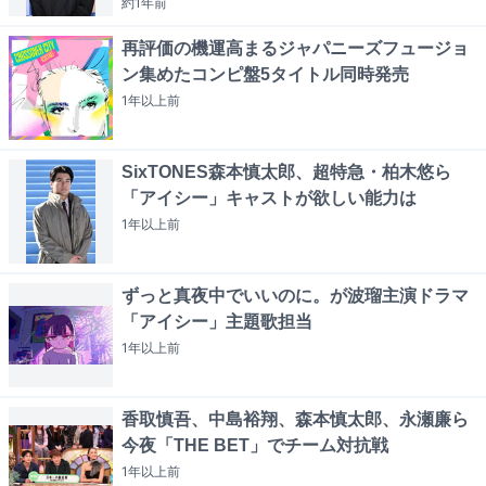
約1年
前
再評価の機運高まるジャパニーズフュージョ
ン集めたコンピ盤5タイトル同時発売
1年以上
前
SixTONES森本慎太郎、超特急・柏木悠ら
「アイシー」キャストが欲しい能力は
1年以上
前
ずっと真夜中でいいのに。が波瑠主演ドラマ
「アイシー」主題歌担当
1年以上
前
香取慎吾、中島裕翔、森本慎太郎、永瀬廉ら
今夜「THE BET」でチーム対抗戦
1年以上
前