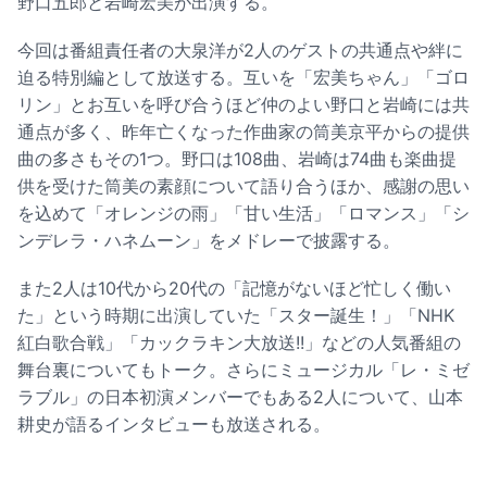
野口五郎と岩崎宏美が出演する。
今回は番組責任者の大泉洋が2人のゲストの共通点や絆に
迫る特別編として放送する。互いを「宏美ちゃん」「ゴロ
リン」とお互いを呼び合うほど仲のよい野口と岩崎には共
通点が多く、昨年亡くなった作曲家の筒美京平からの提供
曲の多さもその1つ。野口は108曲、岩崎は74曲も楽曲提
供を受けた筒美の素顔について語り合うほか、感謝の思い
を込めて「オレンジの雨」「甘い生活」「ロマンス」「シ
ンデレラ・ハネムーン」をメドレーで披露する。
また2人は10代から20代の「記憶がないほど忙しく働い
た」という時期に出演していた「スター誕生！」「NHK
紅白歌合戦」「カックラキン大放送!!」などの人気番組の
舞台裏についてもトーク。さらにミュージカル「レ・ミゼ
ラブル」の日本初演メンバーでもある2人について、山本
耕史が語るインタビューも放送される。