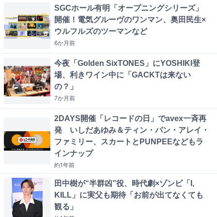
SGCホール有明「オープニングシリーズ」
開催！電気グルーヴのワンマン、奥田民生×
ウルフルズのツーマンなど
6か月
前
今夜「Golden SixTONES」にYOSHIKI登
場、利きワイン中に「GACKTは来ない
の？」
7か月
前
2DAYS開催「レコードの日」でavex一斉再
発 いしだあゆみ＆ティン・パン・アレイ・
ファミリー、スカートとPUNPEEなどもラ
インナップ
約1年
前
田中樹が“半群凶”役、時代劇×ゾンビ「I,
KILL」に実父も期待「お前が出てなくても
観る」