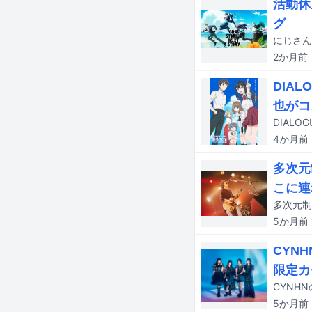
活動休
グ
2か月
前
DIA
也がコ
4か月
前
多次元
こに連
5か月
前
CYN
限定カ
5か月
前