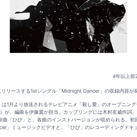
4年以上前
リリースする1stシングル「Midnight Dancer」の収録内容
ancer」は1月より放送されるテレビアニメ「殺し愛」のオープニ
Hz）が、編曲を伊藤翼が担当。カップリングには木村友威作詞
曲「ひび」と、各曲のインストバージョンが収められる。初回限定
t Dancer」ミュージックビデオと、「ひび」のレコーディングド