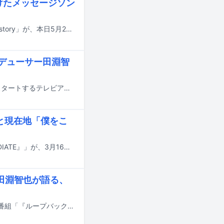
けたメッセージソン
にじさんじ所属の男性VTuberユニット・ROF-MAOの新曲「Grab stories, Next story」が、本日5月29日に配信リリースされた。あわせて、YouTubeにてミュージックビデオが公開された。
ロデューサー田淵智
DIALOGUE＋の新曲「夏に重ねて」が、7月にTOKYO MX・BSフジほかで放送スタートするテレビアニメ「転校先の清楚可憐な美少女が、昔男子と思って一緒に遊んだ幼馴染だった件」のオープニングテーマに決定した。
化と現在地「僕をこ
多次元制御機構よだかのワンマンライブ「多次元制御機構よだか 単独公演『RADIATE』」が、3月16日に東京・LIQUIDROOMで開催された。昨年12月にEP「ODYSSEY」でメジャーデビュー後、初のワンマンライブとなった今回の公演のチケットはソールドアウト。インディーズ時代の楽曲から「ODYSSEY」の収録曲、さらに未発表の新曲も披露し、満員の観客をよだかの世界にたっぷりと浸らせた。
田淵智也が語る、
CYNHNの楽曲「ループバック・ロールトラッシュ」にまつわるポッドキャスト番組「『ループバック・ロールトラッシュ』制作トークSP」がSpotifyとYouTubeで配信された。