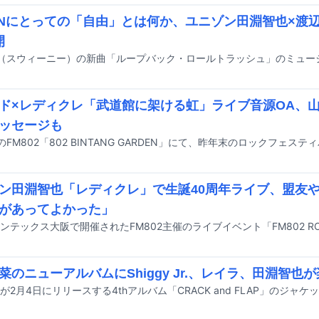
HNにとっての「自由」とは何か、ユニゾン田淵智也×渡
開
ド×レディクレ「武道館に架ける虹」ライブ音源OA、
ッセージも
ン田淵智也「レディクレ」で生誕40周年ライブ、盟友
があってよかった」
菜のニューアルバムにShiggy Jr.、レイラ、田淵智也