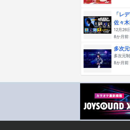
「レデ
佐々木
8か月
前
多次元
8か月
前