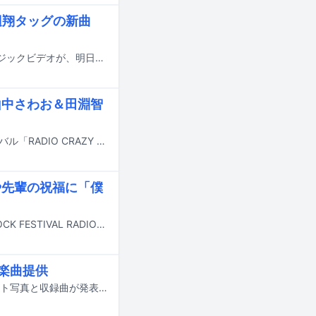
辺翔タッグの新曲
CYNHN（スウィーニー）の新曲「ループバック・ロールトラッシュ」のミュージックビデオが、明日2月11日17:00にプレミア公開される。
山中さわお＆田淵智
1月18日のFM802「802 BINTANG GARDEN」にて、昨年末のロックフェスティバル「RADIO CRAZY 2025」で行われた企画「a flood of circle 5.6 武道館に架ける虹」のライブ音源がオンエアされる。
や先輩の祝福に「僕
大阪・インテックス大阪で開催されたFM802主催のライブイベント「FM802 ROCK FESTIVAL RADIO CRAZY 2025」の12月27日公演にて、田淵智也（UNISON SQUARE GARDEN、THE KEBABS、Q-MHz）の生誕40周年を記念した企画「田淵智也 40th Anniversary special」が行われた。
が楽曲提供
夏川椎菜が2月4日にリリースする4thアルバム「CRACK and FLAP」のジャケット写真と収録曲が発表された。