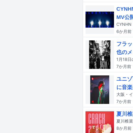
CYN
MV公
6か月
前
フラッ
也のメ
7か月
前
ユニゾ
に音楽
7か月
前
夏川椎
8か月
前