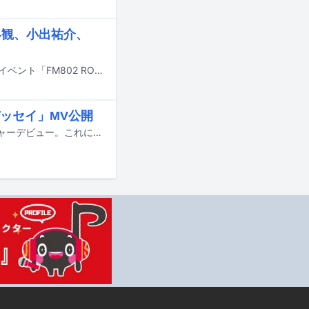
界観、小出祐介、
12月26日から29日まで大阪・インテックス大阪で行われるFM802主催のライブイベント「FM802 ROCK FESTIVAL RADIO CRAZY 2025」のうち、27日公演で実施される企画「田淵智也 40th Anniversary special」の出演者が発表された。
ッセイ」MV公開
多次元制御機構よだかが本日12月3日に2nd EP「ODYSSEY」をリリースしメジャーデビュー。これに合わせ、EPの収録曲「オデッセイ」のミュージックビデオがYouTubeにて公開された。