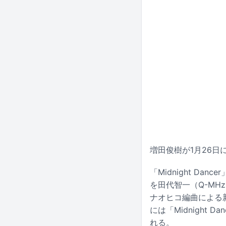
増田俊樹が1月26日に
「Midnight D
を田代智一（Q-M
ナオヒコ編曲による新
には「Midnigh
れる。