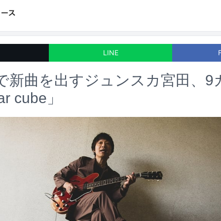
LINE
で新曲を出すジュンスカ宮田、9
r cube」