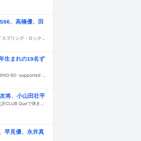
OTS66、高橋優、田
3月19日に東京・NHKホールで開催された、NHKの音楽番組「The Covers」の「スプリング・ロックフェス」が、NHK BS / BSプレミアム4Kで4月19日、26日に放送される。
年生まれの19名ず
1966年生まれのアーティストが集うライブイベント「ROOTS66 -NEW BEGINNING 60- supported by tabiwa」が3月に東京・東京ガーデンシアターおよび大阪・大阪城ホールで開催されることが決定。これに先駆けた記者会見が本日1月21日に東京・パレスサイド・ビルディングで行われた。
寺中友将、小山田壮平
宮田和弥（JUN SKY WALKER(S)）が3月27日、4月23日、5月31日に東京・下北沢CLUB Queで弾き語り企画「弾けば弾ける」のシーズン6を開催することが決定。各公演のゲストも併せて発表された。
子、早見優、永井真