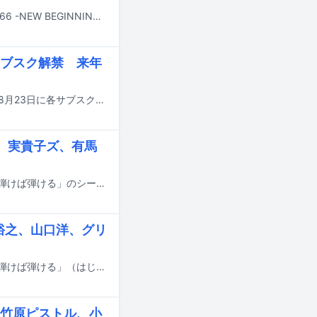
1966年の丙午生まれの豪華ミュージシャンが集結するライブイベント「ROOTS66 -NEW BEGINNING 60- supported by tabiwa」が3月20日に東京・東京ガーデンシアター、3月22日に大阪・大阪城ホールで開催される。
ブスク解禁 来年
ロックバンド・ジェット機がTOY'S FACTORYからリリースした作品の配信が、8月23日に各サブスクリプションサービスにて開始される。
キ、実貴子ズ、有馬
宮田和弥（JUN SKY WALKER(S)）と東京・下北沢CLUB Queによる合同企画「弾けば弾ける」のシーズン5が、9～11月に開催される。
田裕之、山口洋、グリ
宮田和弥（JUN SKY WALKER(S)）と東京・下北沢CLUB Queによる合同企画「弾けば弾ける」（はじけばはじける）のシーズン4が、2月から3カ月連続で開催されることが決定した。
竹原ピストル、小