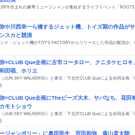
弥や川西幸一ら擁するジェット機、トイズ期の作品がサ
ンスカと競演
前
弥×CLUB Que企画に古市コータロー、クニタケヒロ
和田唱、ホリエ
前
弥×CLUB Que企画にTheピーズ大木、サバなち、花
カモトショウ
前
ージャンボリー」に奥田民生、宮田和弥、森山直太朗、