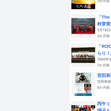
3か月
前
「The
村芽実
4か月
前
「RO
らり！
7か月
前
宮田和
8か月
前
丙午ミ
理子も