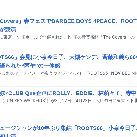
 Covers」春フェスでBARBEE BOYS 4PEACE、RO
が競演
OTS66」会見に小泉今日子、大槻ケンヂ、斉藤和義ら66
語られた“丙午”の一体感
弥×CLUB Que企画にROLLY、EDDIE、林萌々子、
ュージシャンが10年ぶり集結「ROOTS66」小泉今日
初出演