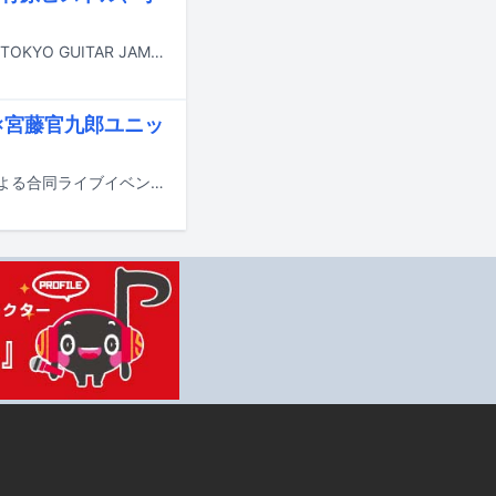
2025年3月1日、2日に東京・両国国技館で開催されるライブイベント「J-WAVE TOKYO GUITAR JAMBOREE 2025 supported by 奥村組」の出演アーティスト第1弾が発表された。
ん×宮藤官九郎ユニッ
東京のライブハウス・下北沢CLUB Queと宮田和弥（JUN SKY WALKER(S)）による合同ライブイベント「弾けば弾けるVol.10」が6月27日に下北沢CLUB Queで開催される。