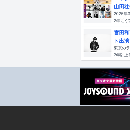
山田壮
2年近く
宮田和
ト出演
2年以上