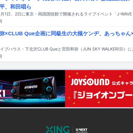
平、和田唱ら
前
弥×CLUB Que企画に同級生の大槻ケンヂ、あっちゃ
前