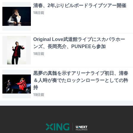
清春、2年ぶりビルボードライブツアー開催
18日
前
Original Love武道館ライブにスカパラホー
ンズ、長岡亮介、PUNPEEら参加
18日
前
黒夢の真髄を示すアリーナライブ初日、清春
＆人時が奏でたロックンローラーとしての矜
持
19日
前