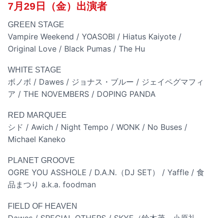
7月29日（金）出演者
GREEN STAGE
Vampire Weekend / YOASOBI / Hiatus Kaiyote /
Original Love / Black Pumas / The Hu
WHITE STAGE
ボノボ / Dawes / ジョナス・ブルー / ジェイペグマフィ
ア / THE NOVEMBERS / DOPING PANDA
RED MARQUEE
シド / Awich / Night Tempo / WONK / No Buses /
Michael Kaneko
PLANET GROOVE
OGRE YOU ASSHOLE / D.A.N.（DJ SET） / Yaffle / 食
品まつり a.k.a. foodman
FIELD OF HEAVEN
Dawes / SPECIAL OTHERS / SKYE（鈴木茂、小原礼、