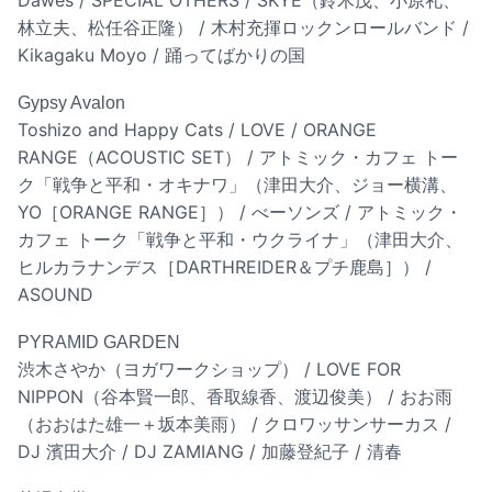
林立夫、松任谷正隆） / 木村充揮ロックンロールバンド /
Kikagaku Moyo / 踊ってばかりの国
Gypsy Avalon
Toshizo and Happy Cats / LOVE / ORANGE
RANGE（ACOUSTIC SET） / アトミック・カフェ トー
ク「戦争と平和・オキナワ」（津田大介、ジョー横溝、
YO［ORANGE RANGE］） / べーソンズ / アトミック・
カフェ トーク「戦争と平和・ウクライナ」（津田大介、
ヒルカラナンデス［DARTHREIDER＆プチ鹿島］） /
ASOUND
PYRAMID GARDEN
渋木さやか（ヨガワークショップ） / LOVE FOR
NIPPON（谷本賢一郎、香取線香、渡辺俊美） / おお雨
（おおはた雄一＋坂本美雨） / クロワッサンサーカス /
DJ 濱田大介 / DJ ZAMIANG / 加藤登紀子 / 清春