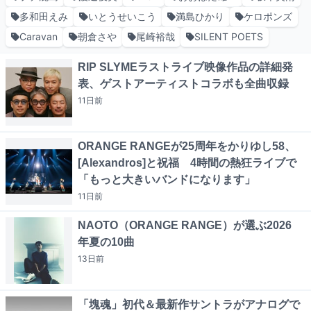
多和田えみ
いとうせいこう
満島ひかり
ケロポンズ
Caravan
朝倉さや
尾崎裕哉
SILENT POETS
RIP SLYMEラストライブ映像作品の詳細発
表、ゲストアーティストコラボも全曲収録
11日
前
ORANGE RANGEが25周年をかりゆし58、
[Alexandros]と祝福 4時間の熱狂ライブで
「もっと大きいバンドになります」
11日
前
NAOTO（ORANGE RANGE）が選ぶ2026
年夏の10曲
13日
前
「塊魂」初代＆最新作サントラがアナログで