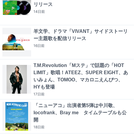
リリース
14日
前
羊文学、ドラマ「VIVANT」サイドストーリ
ー主題歌を配信リリース
16日
前
T.M.Revolution「Mステ」で話題の「HOT
LIMIT」歌唱！ATEEZ、SUPER EIGHT、あ
いみょん、TOMOO、マカロニえんぴつ、
HYも登場
17日
前
「ニューアコ」出演者第5弾は中川敬、
locofrank、Bray me タイムテーブルも公
開
18日
前