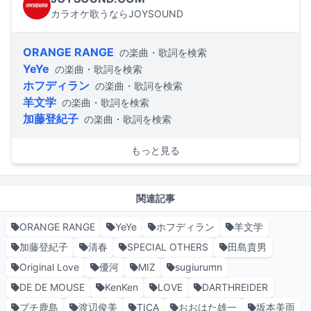
カラオケ歌うならJOYSOUND
ORANGE RANGE
の楽曲・歌詞を検索
YeYe
の楽曲・歌詞を検索
ホフディラン
の楽曲・歌詞を検索
羊文学
の楽曲・歌詞を検索
加藤登紀子
の楽曲・歌詞を検索
もっと見る
関連記事
ORANGE RANGE
YeYe
ホフディラン
羊文学
加藤登紀子
清春
SPECIAL OTHERS
田島貴男
Original Love
優河
MIZ
sugiurumn
DE DE MOUSE
KenKen
LOVE
DARTHREIDER
プチ鹿島
渡辺俊美
TICA
おおはた雄一
坂本美雨