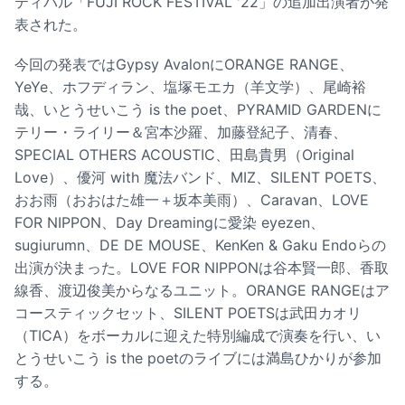
ティバル「FUJI ROCK FESTIVAL '22」の追加出演者が発
表された。
今回の発表ではGypsy AvalonにORANGE RANGE、
YeYe、ホフディラン、塩塚モエカ（羊文学）、尾崎裕
哉、いとうせいこう is the poet、PYRAMID GARDENに
テリー・ライリー＆宮本沙羅、加藤登紀子、清春、
SPECIAL OTHERS ACOUSTIC、田島貴男（Original
Love）、優河 with 魔法バンド、MIZ、SILENT POETS、
おお雨（おおはた雄一＋坂本美雨）、Caravan、LOVE
FOR NIPPON、Day Dreamingに愛染 eyezen、
sugiurumn、DE DE MOUSE、KenKen & Gaku Endoらの
出演が決まった。LOVE FOR NIPPONは谷本賢一郎、香取
線香、渡辺俊美からなるユニット。ORANGE RANGEはア
コースティックセット、SILENT POETSは武田カオリ
（TICA）をボーカルに迎えた特別編成で演奏を行い、い
とうせいこう is the poetのライブには満島ひかりが参加
する。