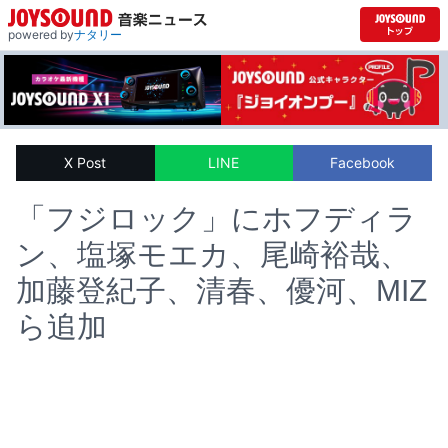
powered by
ナタリー
X Post
LINE
Facebook
「フジロック」にホフディラ
ン、塩塚モエカ、尾崎裕哉、
加藤登紀子、清春、優河、MIZ
ら追加