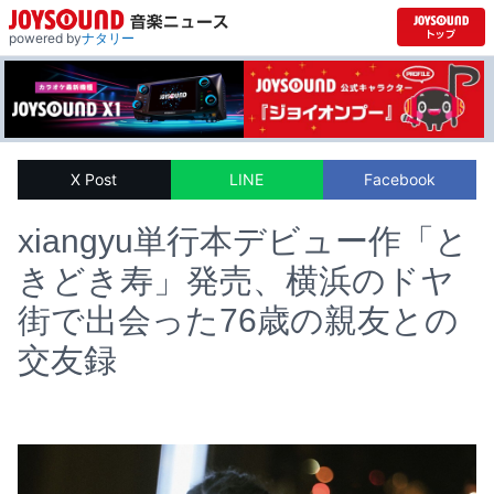
powered by
ナタリー
X Post
LINE
Facebook
xiangyu単行本デビュー作「と
きどき寿」発売、横浜のドヤ
街で出会った76歳の親友との
交友録