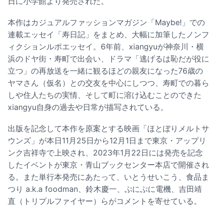
日に小学館より発売された。
本作はカジュアルファッションマガジン「Maybe!」での
連載エッセイ「寿日記」をまとめ、大幅に加筆したノンフ
ィクションルポエッセイ。6年前、xiangyuが神奈川・横
浜のドヤ街・寿町で出会い、ドラマ「逃げるは恥だが役に
立つ」の再放送を一緒に観るほどの親友になった76歳の
ヤマさん（仮名）との交友を中心にしつつ、寿町での暮ら
しや住人たちの実情、そして町に溶け込むことのできた
xiangyu自身の過去や日常が描写されている。
出版を記念して本作を原案とする映画「ほとぼりメルトサ
ウンズ」が本日11月25日から12月1日まで東京・アップリ
ンク吉祥寺で上映され、2023年1月22日には発売を記念
したイベントが東京・青山ブックセンター本店で開催され
る。また単行本発売にあたって、いとうせいこう、食品ま
つり a.k.a foodman、鈴木慶一、ぷにぷに電機、吉田靖
直（トリプルファイヤー）らがコメントを寄せている。