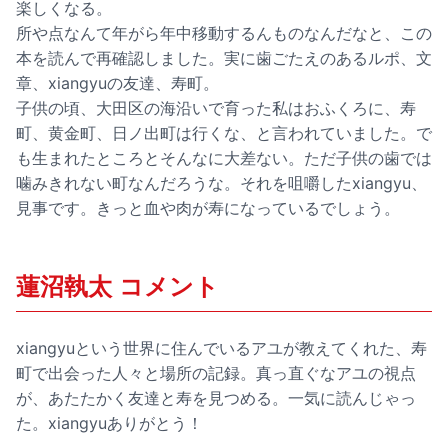
楽しくなる。
所や点なんて年がら年中移動するんものなんだなと、この
本を読んで再確認しました。実に歯ごたえのあるルポ、文
章、xiangyuの友達、寿町。
子供の頃、大田区の海沿いで育った私はおふくろに、寿
町、黄金町、日ノ出町は行くな、と言われていました。で
も生まれたところとそんなに大差ない。ただ子供の歯では
噛みきれない町なんだろうな。それを咀嚼したxiangyu、
見事です。きっと血や肉が寿になっているでしょう。
蓮沼執太 コメント
xiangyuという世界に住んでいるアユが教えてくれた、寿
町で出会った人々と場所の記録。真っ直ぐなアユの視点
が、あたたかく友達と寿を見つめる。一気に読んじゃっ
た。xiangyuありがとう！