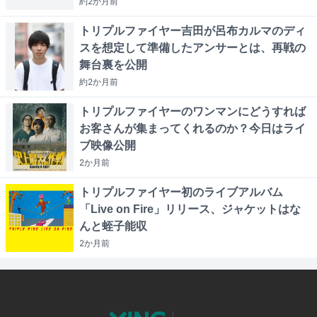
約2か月
前
トリプルファイヤー吉田が呂布カルマのディ
スを想定して準備したアンサーとは、再戦の
舞台裏を公開
約2か月
前
トリプルファイヤーのワンマンにどうすれば
お客さんが集まってくれるのか？今日はライ
ブ映像公開
2か月
前
トリプルファイヤー初のライブアルバム
「Live on Fire」リリース、ジャケットはな
んと蛭子能収
2か月
前