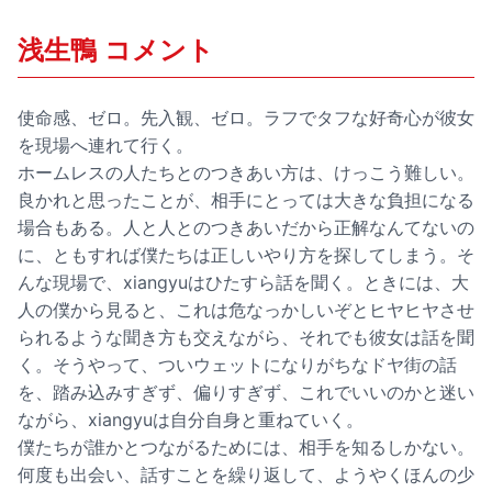
浅生鴨 コメント
使命感、ゼロ。先入観、ゼロ。ラフでタフな好奇心が彼女
を現場へ連れて行く。
ホームレスの人たちとのつきあい方は、けっこう難しい。
良かれと思ったことが、相手にとっては大きな負担になる
場合もある。人と人とのつきあいだから正解なんてないの
に、ともすれば僕たちは正しいやり方を探してしまう。そ
んな現場で、xiangyuはひたすら話を聞く。ときには、大
人の僕から見ると、これは危なっかしいぞとヒヤヒヤさせ
られるような聞き方も交えながら、それでも彼女は話を聞
く。そうやって、ついウェットになりがちなドヤ街の話
を、踏み込みすぎず、偏りすぎず、これでいいのかと迷い
ながら、xiangyuは自分自身と重ねていく。
僕たちが誰かとつながるためには、相手を知るしかない。
何度も出会い、話すことを繰り返して、ようやくほんの少