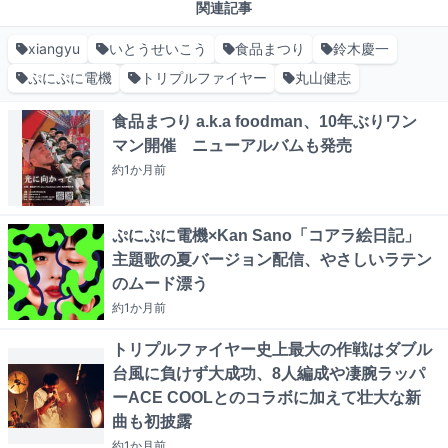
関連記事
xiangyu
いとうせいこう
食品まつり
鈴木慶一
ぷにぷに電機
トリプルファイヤー
丸山健志
食品まつり a.k.a foodman、10年ぶりワン
マン開催 ニューアルバムも発売
約1か月
前
ぷにぷに電機×Kan Sano「コアラ絵日記」
主題歌の夏バージョン配信、やさしいラテン
のムード漂う
約1か月
前
トリプルファイヤー史上最大の作戦はダブル
台風に負けず大成功、8人編成や凄腕ラッパ
ーACE COOLとのコラボに加えて壮大な新
曲も初披露
約1か月
前