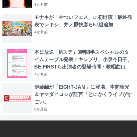
3か月
前
モナキが「やついフェス」に初出演！最終発
表でレキシ、井ノ原快彦ら67組追加
4か月
前
本日放送「Mステ」3時間半スペシャルのタ
イムテーブル発表！キンプリ、小泉今日子、
BE:FIRSTら出演者の登場時間・歌唱曲は
4か月
前
伊藤蘭が「EIGHT-JAM」に登場、本間昭光
＆ヤマダヒロシが証言「とにかくライブがす
ごい」
6か月
前