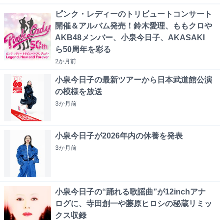
ピンク・レディーのトリビュートコンサート
開催＆アルバム発売！鈴木愛理、ももクロや
AKB48メンバー、小泉今日子、AKASAKI
ら50周年を彩る
2か月
前
小泉今日子の最新ツアーから日本武道館公演
の模様を放送
3か月
前
小泉今日子が2026年内の休養を発表
3か月
前
小泉今日子の“踊れる歌謡曲”が12inchアナ
ログに、寺田創一や藤原ヒロシの秘蔵リミッ
クス収録