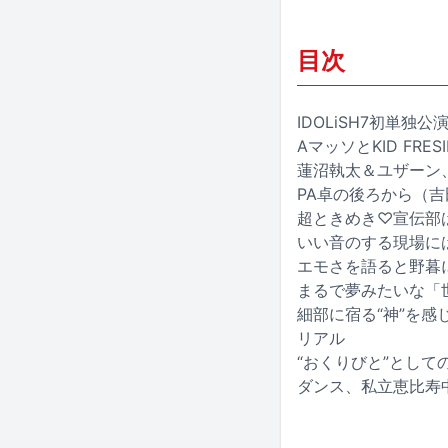
目次
IDOLiSH7初単
AマッソとKID F
蓮沼執太＆ユザーン
PA卓の後ろから（
超ときめき♡宣伝部
いい音のする現場には
エモさを語ると野暮
まるで夢みたいな「
細部に宿る“神”を感
リアル
“おくりびと”としての
ダンス、私立恵比寿