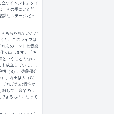
ジに立つイベント」をイ
は、その場にいた誰
思議なステージだっ
覚でそちらを観ていただ
言うと、このライブは
それらのコントと音楽
を作り出します。「お
役ということのない
ても成立していて、ミ
淳悟（B）、佐藤優介
Cho）、西田修大（G）
バーそれぞれの個性が
り離して「音楽のラ
足できるものになって