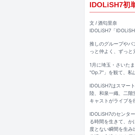
IDOLiS
文 / 酒匂里奈
IDOLiSH7「IDOL
推しのグループやバ
っと仲よく、ずっと
1月に埼玉・さいたまスー
"Op.7"」を観て
IDOLiSH7はス
陸、和泉一織、二階
キャストがライブを
IDOLiSH7のセ
る時間を生きて、か
度とない瞬間を生み