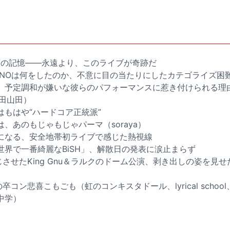
独公演の記憶――永遠より、このライブが奇跡だ
RESINOは何をしたのか、不意に目の当たりにしたカテゴライズ
、予定調和が嫌いな彼らのパフォーマンスに惹き付けられる理
吉田山田）
はもはや“ハードコア正統派”
、あのもじゃもじゃパーマ（soraya）
になる、安全地帯初ライブで感じた熱視線
世界で一番綺麗なBiSH」、解散日の発表に涙止まらず
じさせたKing Gnu＆ラルクのドーム公演、剥き出しの姿を見せ
卒コン悲喜こもごも（虹のコンキスタドール、lyrical scho
中学）