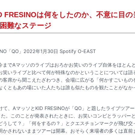
D FRESINOは何をしたのか、不意に目
困難なステージ
NO「QO」2022年1月30日 Spotify O-EAST
今までAマッソのライブはおろかお笑いのライブ自体をほとん
お笑いライブと比べて何が特殊なのかということについては語
の客席から聞こえたざわつき、会場に広がる「何かすごいもの
なくともあの場にいた人たちは誰も似たものを観たことがなか
けて、AマッソとKID FRESINOが「QO」と題したライブツ
した。このことが発表されたときに、お笑いコンビとラッパー
「どうして？」「何をするの？」とクエスチョンマークが飛び交
明かされないままツアーは開幕。おそらく来場者の多くは直前