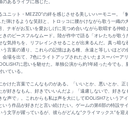
値のあるライブに感じた。
るユニット・MEZZO”の絆を感じさせる美しいハーモニー。「
発した弾けるような笑顔と、トロッコに腰かけながら歌う一織の
、三月、ナギがお互いを愛おしげに見つめ合いながら歌唱する仲睦
ときのピースフルなムード。陸が作中で語る「オレたちが歌う
せな気持ちを、リフレインさせることが出来るんだ。真っ暗な
いう言葉の通り、これらの記憶はある種、永遠と等しいほどの
。会場を出て、7色にライトアップされたさいたまスーパーア
DOLiSH7に思いを馳せた。単独公演から約1年経った今でも
付いている。
にかけた言葉でこんなものがある。「いいとか、悪いとか、正
たが好きなもん、好きでいいんだよ」「遠慮しないで、好きな
な声で」。これからも私は声を大にしてIDOLiSH7というア
という作品が好きだと言い続けたい。ゲームの第6部の特設サ
いう文字が躍っているが、彼らがどんな“クライマックス”を迎