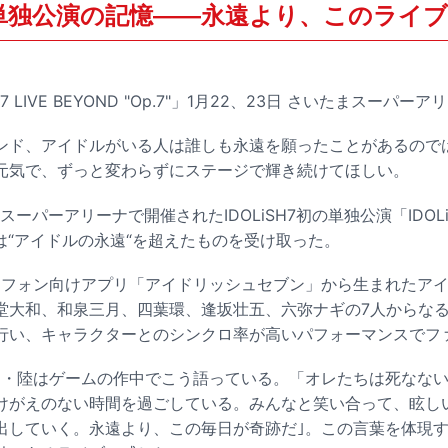
H7初単独公演の記憶――永遠より、このライ
iSH7 LIVE BEYOND "Op.7"」1月22、23日 さいたまスーパーア
ンド、アイドルがいる人は誰しも永遠を願ったことがあるので
元気で、ずっと変わらずにステージで輝き続けてほしい。
パーアリーナで開催されたIDOLiSH7初の単独公演「IDOLiSH7
、私は“アイドルの永遠“を超えたものを受け取った。
マートフォン向けアプリ「アイドリッシュセブン」から生まれたア
堂大和、和泉三月、四葉環、逢坂壮五、六弥ナギの7人からな
行い、キャラクターとのシンクロ率が高いパフォーマンスでフ
ンター・陸はゲームの作中でこう語っている。「オレたちは死なな
けがえのない時間を過ごしている。みんなと笑い合って、眩し
出していく。永遠より、この毎日が奇跡だ｣。この言葉を体現