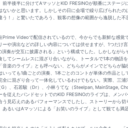
前半後半に分けてAマッソとKID FRESINOが順番にステー
はないかと思います。しかしその日に会場で繰り広げられたの
違う！」と驚いたであろう、観客の想像の範囲から逸脱した不
Prime Videoで配信されているので、今からでも新鮮な感
リーや演出などの詳しい内容については伏せますが、1つだけ
曲の演奏が交互に披露される」という構成でした。しかしながら
食してシームレスに混ざり合いながら、トータルで1本の物語
「音楽のライブ」とも呼べない、どちらがメインでどちらが脇
はいっても1曲ごとの演奏、1本ごとのコントが単体の作品とし
完全に混ざり合って一体化しているわけでもない。実際、三浦
）、石若駿（Dr）、小林うてな（Steelpan, MainStage, 
を従えたバンドセットでのKID FRESINOのライブは、メン
合う見応えのあるパフォーマンスでしたし、ストーリーから切
、あるいはAマッソによる「お笑いのライブ」として観ても満