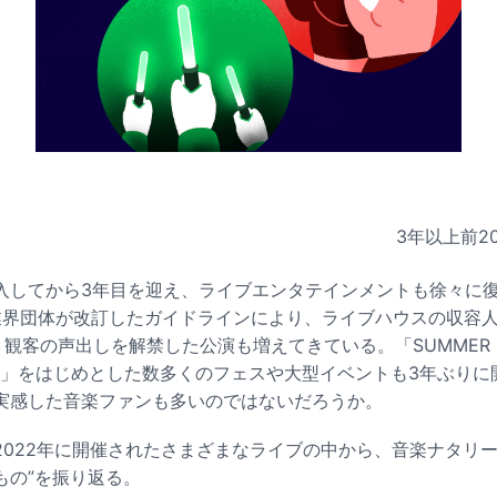
3年以上前
2
入してから3年目を迎え、ライブエンタテインメントも徐々に
月に業界団体が改訂したガイドラインにより、ライブハウスの収容
、観客の声出しを解禁した公演も増えてきている。「SUMMER S
STIVAL」をはじめとした数多くのフェスや大型イベントも3年ぶ
実感した音楽ファンも多いのではないだろうか。
2022年に開催されたさまざまなライブの中から、音楽ナタリー
もの”を振り返る。