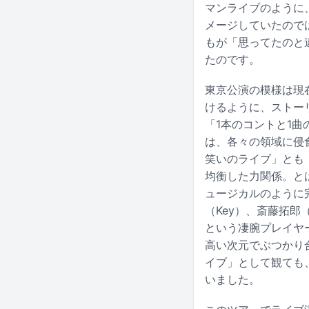
マンライブのように、
メージしていたので
もが「思ってたのと
たのです。
東京公演の模様は現在
けるように、ストー
「1本のコントと1
は、各々の領域に侵
笑いのライブ」とも
均衡した力関係。と
ュージカルのように
（Key）、斎藤拓郎（G
という凄腕プレイヤー
高い次元でぶつかり
イブ」として観ても
いました。