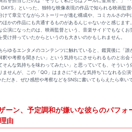
演出を担当したのは「そうして私たちはプールに金魚を、」「
H DAYS」といった、独特な映像表現の作品で知られる映画監
分けて章立てながらストーリーが進む構成や、コミカルさの中
のほかの作品にも共通するものがあるんじゃないかと感じます
な公演になったのは、映画監督という、音楽サイドでもなくお
を受け持っていたからというのも大きいのかもしれません。
あらゆるエンタメのコンテンツに触れていると、鑑賞後に「誰
解釈や考察を聞きたい」という気持ちにさせられるものと出会
てそんな気持ちを味わってみたい」と思っていても、そういう
りませんが、この「QO」はまさに“そんな気持ち”になれる公
oで観ていただき、ぜひ感想や考察などをSNSに書いてもらえたら幸
ザーン、予定調和が嫌いな彼らのパフォ
理由