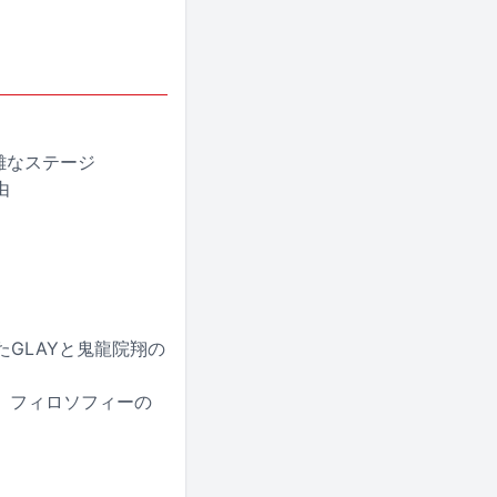
困難なステージ
由
たGLAYと鬼龍院翔の
ol、フィロソフィーの