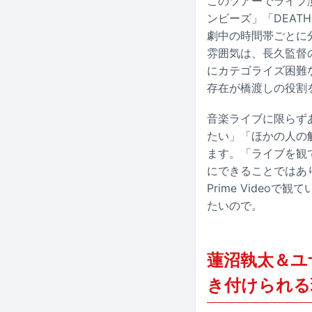
このツアーでライブ
ンビーズ」「DEAT
劇中の時間帯ごとに
雰囲気は、長久監督
にカテゴライズ困難
存在が橋渡しの役割
音楽ライブに限らず
たい」「ほかの人の
ます。「ライブを観
にできることではあ
Prime Vide
たいので。
蓮沼執太＆ユ
き付けられる