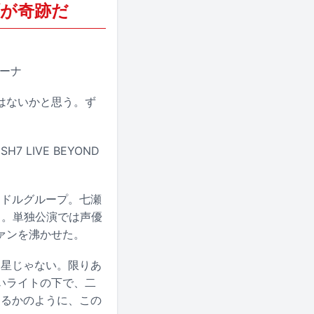
ブが奇跡だ
リーナ
はないかと思う。ず
 LIVE BEYOND
イドルグループ。七瀬
る。単独公演では声優
ァンを沸かせた。
い星じゃない。限りあ
いライトの下で、二
するかのように、この