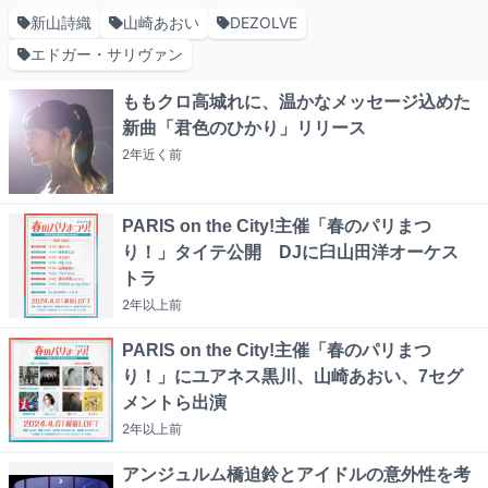
新山詩織
山崎あおい
DEZOLVE
エドガー・サリヴァン
ももクロ高城れに、温かなメッセージ込めた
新曲「君色のひかり」リリース
2年近く
前
PARIS on the City!主催「春のパリまつ
り！」タイテ公開 DJに臼山田洋オーケス
トラ
2年以上
前
PARIS on the City!主催「春のパリまつ
り！」にユアネス黒川、山崎あおい、7セグ
メントら出演
2年以上
前
アンジュルム橋迫鈴とアイドルの意外性を考