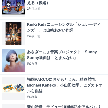
える（後編）
2年以上
前
KinKi Kidsニューシングル「シュレーディ
ンガー」は山崎あおい作詞
2年以上
前
あさぎーにょ音楽プロジェクト・Sunny
Sunny新曲は「とまんない」
約3年
前
福岡PARCOにおかもとえみ、粕谷哲司、
Michael Kaneko、小山田壮平、ヒダカトオ
ルら集結
約3年
前
新山詩織、デビュー10周年記念アルバムリ