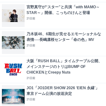
宮野真守が“スター”と共演「with MAMO～
STAR～」開催、こっちのけんと登場
21日
前
乃木坂46、6期生が見せるエモーショナルな
表情──長嶋凛桜センター「命の色」MV
21日
前
大阪「RUSH BALL」タイムテーブル公開、
メインステージのトリはBUMP OF
CHICKENとCreepy Nuts
21日
前
JO1「JO1DER SHOW 2026 ‘EIEN 永縁’」
東京ドーム公演の放送決定
21日
前