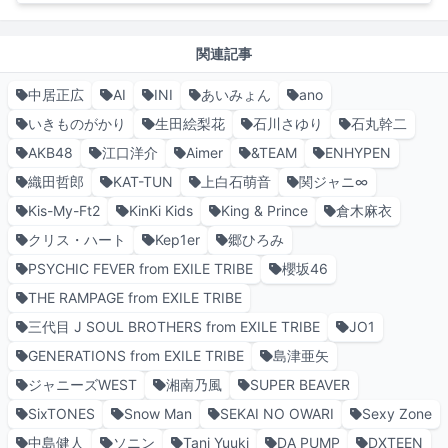
関連記事
中居正広
AI
INI
あいみょん
ano
いきものがかり
生田絵梨花
石川さゆり
石丸幹二
AKB48
江口洋介
Aimer
&TEAM
ENHYPEN
織田哲郎
KAT-TUN
上白石萌音
関ジャニ∞
Kis-My-Ft2
KinKi Kids
King & Prince
倉木麻衣
クリス・ハート
Kep1er
郷ひろみ
PSYCHIC FEVER from EXILE TRIBE
櫻坂46
THE RAMPAGE from EXILE TRIBE
三代目 J SOUL BROTHERS from EXILE TRIBE
JO1
GENERATIONS from EXILE TRIBE
島津亜矢
ジャニーズWEST
湘南乃風
SUPER BEAVER
SixTONES
Snow Man
SEKAI NO OWARI
Sexy Zone
中島健人
ソニン
Tani Yuuki
DA PUMP
DXTEEN