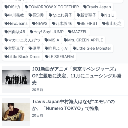
DISH//
TOMORROW X TOGETHER
Travis Japan
中川晃教
長渕剛
なにわ男子
新妻聖子
NiziU
NewJeans
NEWS
乃木坂46
BE:FIRST
東山紀之
日向坂46
Hey! Say! JUMP
MAZZEL
マカロニえんぴつ
MISIA
Mrs. GREEN APPLE
宮野真守
優里
唯月ふうか
Little Glee Monster
Little Black Dress
LE SSERAFIM
JO1新曲がアニメ「東京リベンジャーズ」
OP主題歌に決定、11月にニューシングル発
売
20日
前
Travis Japan中村海人はなぜ“エモい”の
か、「Numero TOKYO」で特集
20日
前