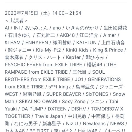
2023年7月15日（土）14:00～21:54
＜出演者＞
AI / INI / あいみょん / ano / いきものがかり / 生田絵梨花
/ 石川さゆり / 石丸幹二 / AKB48 / 江口洋介 / Aimer /
&TEAM / ENHYPEN / 織田哲郎 / KAT-TUN / 上白石萌音
/ 関ジャニ∞ / Kis-My-Ft2 / KinKi Kids / King & Prince /
倉木麻衣 / クリス・ハート / Kep1er / 郷ひろみ /
PSYCHIC FEVER from EXILE TRIBE / 櫻坂46 / THE
RAMPAGE from EXILE TRIBE / 三代目 J SOUL
BROTHERS from EXILE TRIBE / JO1 / GENERATIONS
from EXILE TRIBE / s**t kingz / 島津亜矢 / ジャニーズ
WEST / 湘南乃風 / SUPER BEAVER / SixTONES / Snow
Man / SEKAI NO OWARI / Sexy Zone / ソニン / Tani
Yuuki / DA PUMP / DXTEEN / DISH// / TOMORROW X
TOGETHER / Travis Japan / 中川晃教 / 中西保志 / 長渕
剛 / なにわ男子 / 新妻聖子 / NiziU / NewJeans / NEWS /
乃木坂46 / BE:FIRST / 東山紀之 / 日向坂46 / ブルーベリ