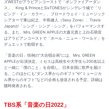
ズWESTがアラビアンコーストで「ボンファイアーダン
ス」、King & PrinceとSixTONESがシンデレラ城で「リ
ビング・イン・カラー」、ブロードウェイ・ミュージック
シアターで東山紀之、中島健人（Sexy Zone）、Travis
Japanが「シング・シング・シング」をパフォーマンスす
る。また、Mrs. GREEN APPLEの大森元貴と上白石萌音
はアラビアンコーストで「ホール・ニュー・ワールド」を
デュエットで歌唱する。
「音楽の日」恒例の“大合唱企画”には、Mrs. GREEN
APPLEが出演決定。ミセスは高校生や大学生ら200名以上
と一緒に「僕のこと」を合唱し、日本全国に歌声を届け
る。このほかにも“ダンス界からのギフト”や“ミュージカ
ル界からのギフト”などの企画も放送される予定。詳細は
随時発表される。
TBS系「音楽の日2022」