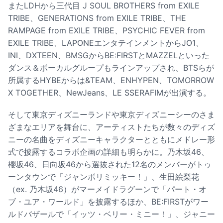
またLDHから三代目 J SOUL BROTHERS from EXILE
TRIBE、GENERATIONS from EXILE TRIBE、THE
RAMPAGE from EXILE TRIBE、PSYCHIC FEVER from
EXILE TRIBE、LAPONEエンタテインメントからJO1、
INI、DXTEEN、BMSGからBE:FIRSTとMAZZELといった
ダンス＆ボーカルグループもラインアップされ、BTSらが
所属するHYBEからは&TEAM、ENHYPEN、TOMORROW
X TOGETHER、NewJeans、LE SSERAFIMが出演する。
そして東京ディズニーランドや東京ディズニーシーのさま
ざまなエリアを舞台に、アーティストたちが数々のディズ
ニーの名曲をディズニーキャラクターとともにメドレー形
式で披露するコラボ企画の詳細も明らかに。乃木坂46、
櫻坂46、日向坂46から選抜された12名のメンバーがトゥ
ーンタウンで「ジャンボリミッキー！」、生田絵梨花
（ex. 乃木坂46）がマーメイドラグーンで「パート・オ
ブ・ユア・ワールド」を披露するほか、BE:FIRSTがワー
ルドバザールで「イッツ・ベリー・ミニー！」、ジャニー