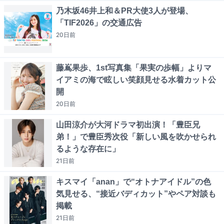
乃木坂46井上和＆PR大使3人が登場、
「TIF2026」の交通広告
20日
前
藤嶌果歩、1st写真集「果実の歩幅」よりマ
イアミの海で眩しい笑顔見せる水着カット公
開
20日
前
山田涼介が大河ドラマ初出演！「豊臣兄
弟！」で豊臣秀次役「新しい風を吹かせられ
るような存在に」
21日
前
キスマイ「anan」で“オトナアイドル”の色
気見せる、“接近バディカット”やペア対談も
掲載
21日
前