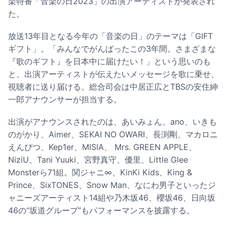
楽特番「音楽の日2023」の出演アーティストが発表され
た。
放送13年目となる今年の「音楽の日」のテーマは「GIFT
ギフト」。「みんなでがんばったこの3年間。さまざまな
『歌のギフト』を日本中に届けたい！」という思いのも
と、出演アーティストが伝えたいメッセージを歌に乗せ、
視聴者に送り届ける。総合司会は中居正広とTBSの安住紳
一郎アナウンサーが担当する。
出演がアナウンスされたのは、あいみょん、ano、いきも
のがかり、Aimer、SEKAI NO OWARI、長渕剛、マカロニ
えんぴつ、Kep1er、MISIA、 Mrs. GREEN APPLE、
NiziU、Tani Yuuki、宮野真守、優里、Little Glee
Monsterら71組。関ジャニ∞、KinKi Kids、King &
Prince、SixTONES、Snow Man、なにわ男子といったジ
ャニーズアーティスト14組や乃木坂46、櫻坂46、日向坂
46の“坂道グループ”もパフォーマンスを披露する。