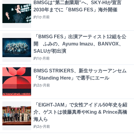
BMSGは“第二創業期”へ、SKY-HIが宣言
2030年までに「BMSG FES」海外開催
約1か月
前
「BMSG FES」出演アーティスト12組を公
開 ふみの、Ayumu Imazu、BANVOX、
SALUが初出演
約1か月
前
BMSG STRIKERS、新生サッカーアンセム
「Standing Here」で選手にエール
約2か月
前
「EIGHT-JAM」で女性アイドル50年史を紹
介、ゲストは後藤真希やKing & Prince髙橋
海人ら
約2か月
前