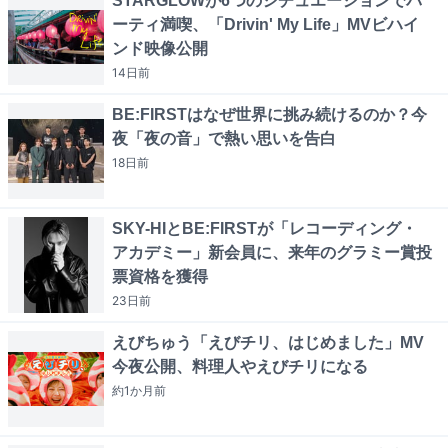
STARGLOWが6つのシチュエーションでパ
ーティ満喫、「Drivin' My Life」MVビハイ
ンド映像公開
14日
前
BE:FIRSTはなぜ世界に挑み続けるのか？今
夜「夜の音」で熱い思いを告白
18日
前
SKY-HIとBE:FIRSTが「レコーディング・
アカデミー」新会員に、来年のグラミー賞投
票資格を獲得
23日
前
えびちゅう「えびチリ、はじめました」MV
今夜公開、料理人やえびチリになる
約1か月
前