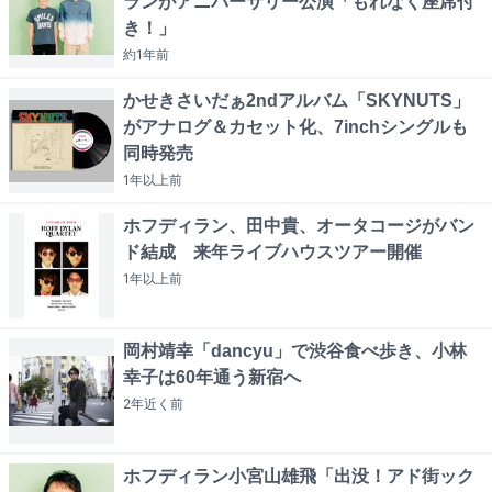
ランがアニバーサリー公演「もれなく座席付
き！」
約1年
前
かせきさいだぁ2ndアルバム「SKYNUTS」
がアナログ＆カセット化、7inchシングルも
同時発売
1年以上
前
ホフディラン、田中貴、オータコージがバン
ド結成 来年ライブハウスツアー開催
1年以上
前
岡村靖幸「dancyu」で渋谷食べ歩き、小林
幸子は60年通う新宿へ
2年近く
前
ホフディラン小宮山雄飛「出没！アド街ック