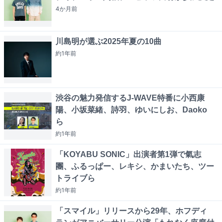
4か月
前
川島明が選ぶ2025年夏の10曲
約1年
前
渋谷の魅力発信するJ-WAVE特番に小西康
陽、小坂菜緒、詩羽、ゆいにしお、Daoko
ら
約1年
前
「KOYABU SONIC」出演者第1弾で氣志
團、ふるっぱー、レキシ、かまいたち、ツー
トライブら
約1年
前
「スマイル」リリースから29年、ホフディ