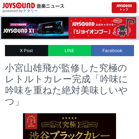
powered by
ナタリー
X Post
LINE
Facebook
小宮山雄飛が監修した究極の
レトルトカレー完成「吟味に
吟味を重ねた絶対美味しいや
つ」