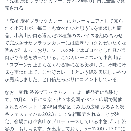
「究極 渋谷ブラックカレー」が2024年1月1日に全国で発
売される。
「究極 渋谷ブラックカレー」はカレーマニアとして知ら
れる小宮山が、毎日でも食べたいと思う味を追求した商
品。小宮山が自ら選んだ28種類のスパイスを組み合わせ
て完成させたブラックカレーには濃厚なコクとぜいたくな
旨みが詰まっており、ソースの中ではゴロッとした豚バラ
肉が存在感を放っている。このカレーについて小宮山は
「スプーンが止まらなくなる癖になる美味しさ。吟味に吟
味を重ねた上で、これぞカレー！という絶対美味しいやつ
が完成しました」と自信たっぷりにコメントしている。
なお「究極 渋谷ブラックカレー」は一般発売に先駆け
て、11月4、5日に東京・代々木公園イベント広場で開催
されるイベント「第46回渋谷区くみんの広場 ふるさと渋
谷フェスティバル2023」にて先行販売されることが決
定。会場には小宮山がプロデュースしている東急プラザ渋
谷の「もしも食堂」が出店しており、5日12:00～13:00に