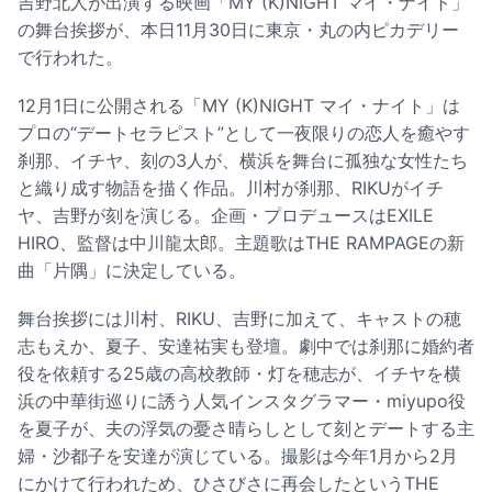
吉野北人が出演する映画「MY (K)NIGHT マイ・ナイト」
の舞台挨拶が、本日11月30日に東京・丸の内ピカデリー
で行われた。
12月1日に公開される「MY (K)NIGHT マイ・ナイト」は
プロの“デートセラピスト”として一夜限りの恋人を癒やす
刹那、イチヤ、刻の3人が、横浜を舞台に孤独な女性たち
と織り成す物語を描く作品。川村が刹那、RIKUがイチ
ヤ、吉野が刻を演じる。企画・プロデュースはEXILE
HIRO、監督は中川龍太郎。主題歌はTHE RAMPAGEの新
曲「片隅」に決定している。
舞台挨拶には川村、RIKU、吉野に加えて、キャストの穂
志もえか、夏子、安達祐実も登壇。劇中では刹那に婚約者
役を依頼する25歳の高校教師・灯を穂志が、イチヤを横
浜の中華街巡りに誘う人気インスタグラマー・miyupo役
を夏子が、夫の浮気の憂さ晴らしとして刻とデートする主
婦・沙都子を安達が演じている。撮影は今年1月から2月
にかけて行われため、ひさびさに再会したというTHE