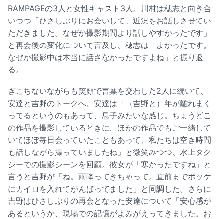
RAMPAGEの3人と女性キャスト3人。川村は穂志と向き合
いつつ「ひさしぶりにお会いして、近況をお話しさせてい
ただきました。なぜか撮影期間より話しやすかったです」
と再会後の変化について言及し、穂志は「よかったです。
なぜか撮影中は本当に話さなかったですよね」と振り返
る。
ぎこちないながらも笑顔で言葉を交わした2人に続いて、
安達と吉野のトークへ。安達は「（吉野と）年が離れまく
ってるというのもあって、息子みたいな感じ。ちょうどこ
の作品を撮影しているときに、ほかの作品でもご一緒して
いてほぼ毎日会っていたこともあって、私たちは空き時間
も話しながら撮っていましたね」と微笑みつつ、水上タク
シーでの撮影シーンを回顧。彼女が「寒かったですね」と
言うと吉野が「ね。雨降ってきちゃって。直前までポッケ
にカイロを入れてがんばってました」と同調した。さらに
吉野はひさしぶりの再会となった安達について「安心感が
あるというか、現場での記憶がよみがえってきました。お