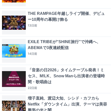
THE RAMPAGE年越しライブ開催、デビュ
ー10周年の幕開け飾る
13日
前
EXILE TRIBEが“SHINE旅行”で沖縄へ、
ABEMAで3夜連続配信
14日
前
「音楽の日2026」タイムテーブル発表！ミ
セス、M!LK、Snow Manら出演者の登場時
間・歌唱曲は
22日
前
増子直純、渡辺大知、シシド・カフカら
Netflix「ダウンタイム」出演、テーマは美容
整形の光と闇