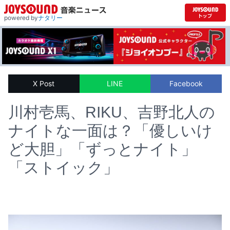
powered by
ナタリー
X Post
LINE
Facebook
川村壱馬、RIKU、吉野北人の
ナイトな一面は？「優しいけ
ど大胆」「ずっとナイト」
「ストイック」