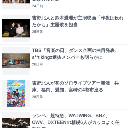
24日
前
吉野北人と鈴木愛理が主演映画「昨夜は殺れ
たかも」主題歌を担当
25日
前
TBS「音楽の日」ダンス企画の曲目発表、
s**t kingz選抜メンバーも明らかに
26日
前
吉野北人が初のソロライブツアー開催 兵
庫、福岡、愛知、宮崎の4都市巡る
28日
前
ランペ、超特急、WATWING、BBZ、
OWV、DXTEENの精鋭6人がカッコよく任