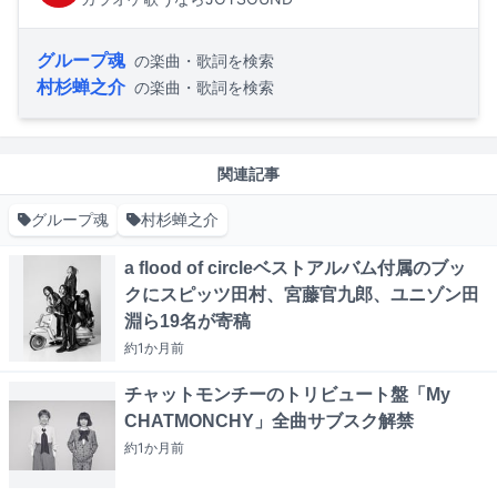
グループ魂
の楽曲・歌詞を検索
村杉蝉之介
の楽曲・歌詞を検索
関連記事
グループ魂
村杉蝉之介
a flood of circleベストアルバム付属のブッ
クにスピッツ田村、宮藤官九郎、ユニゾン田
淵ら19名が寄稿
約1か月
前
チャットモンチーのトリビュート盤「My
CHATMONCHY」全曲サブスク解禁
約1か月
前