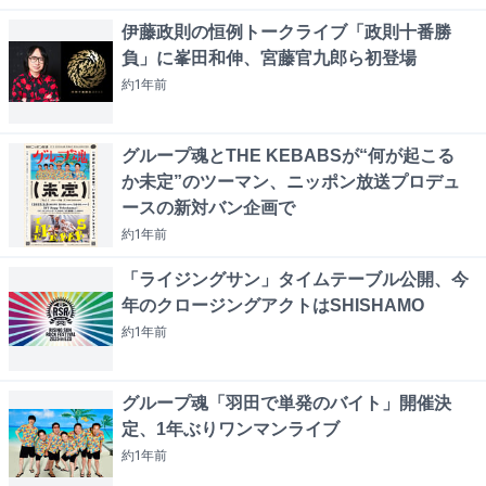
伊藤政則の恒例トークライブ「政則十番勝
負」に峯田和伸、宮藤官九郎ら初登場
約1年
前
グループ魂とTHE KEBABSが“何が起こる
か未定”のツーマン、ニッポン放送プロデュ
ースの新対バン企画で
約1年
前
「ライジングサン」タイムテーブル公開、今
年のクロージングアクトはSHISHAMO
約1年
前
グループ魂「羽田で単発のバイト」開催決
定、1年ぶりワンマンライブ
約1年
前