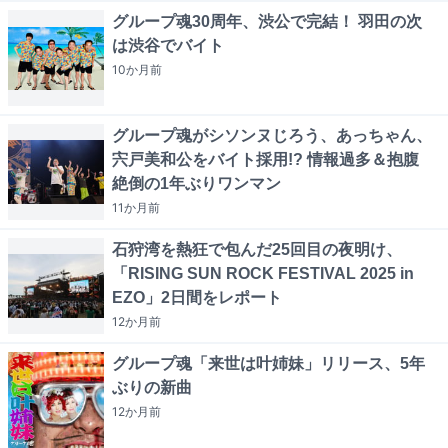
グループ魂30周年、渋公で完結！ 羽田の次
は渋谷でバイト
10か月
前
グループ魂がシソンヌじろう、あっちゃん、
宍戸美和公をバイト採用!? 情報過多＆抱腹
絶倒の1年ぶりワンマン
11か月
前
石狩湾を熱狂で包んだ25回目の夜明け、
「RISING SUN ROCK FESTIVAL 2025 in
EZO」2日間をレポート
12か月
前
グループ魂「来世は叶姉妹」リリース、5年
ぶりの新曲
12か月
前