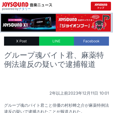
powered by
ナタリー
X Post
LINE
Facebook
グループ魂バイト君、麻薬特
例法違反の疑いで逮捕報道
2年以上前
2023年12月11日 10:01
グループ魂のバイト君こと俳優の村杉蝉之介が麻薬特例法
違反の疑いで逮捕されたことが報道された。