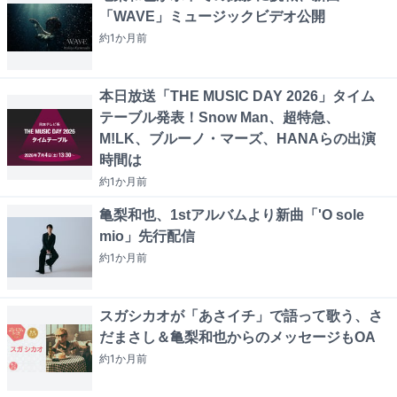
「WAVE」ミュージックビデオ公開
約1か月
前
本日放送「THE MUSIC DAY 2026」タイム
テーブル発表！Snow Man、超特急、
M!LK、ブルーノ・マーズ、HANAらの出演
時間は
約1か月
前
亀梨和也、1stアルバムより新曲「'O sole
mio」先行配信
約1か月
前
スガシカオが「あさイチ」で語って歌う、さ
だまさし＆亀梨和也からのメッセージもOA
約1か月
前