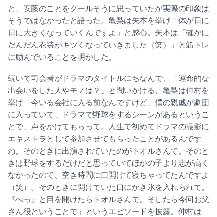
と、安藤のことをクールそうに思っていたが実際の印象は
そうではなかったと語った。亀梨は矢本を挙げ「体が日に
日に大きくなっていくんですよ」と感心。矢本は「確かに
だんだん衣装がキツくなっていきました（笑）」と筋トレ
に励んでいることを明かした。
続いて司会者がドラマのタイトルにちなんで、「運命的な
出会いをした人やモノは？」と問いかける。亀梨は仲村を
挙げ「今いる会社に入る前なんですけど、僕の親戚が劇団
に入っていて、ドラマで野球をするシーンがあるというこ
とで、声をかけてもらって。人生で初めてドラマの撮影に
エキストラとして参加させてもらったことがあるんです
ね。そのときに出演されていたのがトオルさんで。そのと
きは野球をするだけだと思っていてほかの子より志が高く
なかったので、空き時間に口開けて寝ちゃってたんですよ
（笑）。そのときに開けていた口にかき氷を入れられて。
『へっ』と目を開けたらトオルさんで。そしたら今回お父
さん役ということで」というエピソードを披露。仲村は