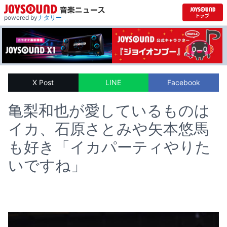
powered by
ナタリー
X Post
LINE
Facebook
亀梨和也が愛しているものは
イカ、石原さとみや矢本悠馬
も好き「イカパーティやりた
いですね」