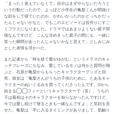
「まったく覚えていなくて。自分はまずやらないだろうと
いう行動だったので、よっぽど小学生の亀梨くんが間抜け
な顔をして寝ていたのか、かわいかったのかどっちかだっ
たんじゃないかなと。でもこのエピソードは役作りにすご
くプラスになりました。ドラマではあまりよくない親子関
係なんですけど、こんな冷めきった親子の間にも、一緒に
笑った瞬間があったんじゃないかなと思えて」としみじみ
とした表情を浮かべた。
また記者から「時を経て愛がゆがむ」というドラマのキャ
ッチフレーズにちなみ、愛しているモノは何かと質問が飛
ぶと、石原が亀梨からもらったキャラクターグッズと回
答。彼女は「亀梨さんがうちの子供のために、とあるキャ
ラクターのぬいぐるみを買ってくださったんです。Gから
始まる◯◯フィーというキャラクターで（笑）。うちの
子は最初はそのキャラクターを知らなかったんですけど、
今では愛し続けて寝るときも一緒なんですよ」と笑顔を見
せた。亀梨は「手に入るタイミングがありまして、肌触り