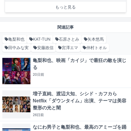
もっと見る
関連記事
亀梨和也
KAT-TUN
石原さとみ
矢本悠馬
田中みな実
安藤政信
宮澤エマ
仲村トオル
亀梨和也、映画「カイジ」で最狂の敵を演じ
る
20日
前
増子直純、渡辺大知、シシド・カフカら
Netflix「ダウンタイム」出演、テーマは美容
整形の光と闇
26日
前
なにわ男子と亀梨和也、最高のアミーゴを踊