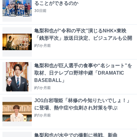
ることができるのか
30日
前
亀梨和也が“令和の平次”演じるNHK×東映
「銭形平次」放送日決定、ビジュアルも公開
約1か月
前
亀梨和也が巨人選手の食事や“名ショート”を
取材、日テレプロ野球中継「DRAMATIC
BASEBALL」
約1か月
前
JO1白岩瑠姫「林修の今知りたいでしょ！」
に登場、熱中症や虫刺され対策を学ぶ
約1か月
前
亀梨和也が水中での撮影に挑戦、新曲