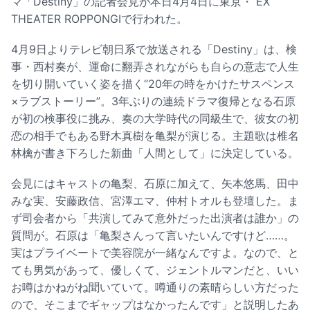
マ「Destiny」の記者会見が本日4月4日に東京・ EX
THEATER ROPPONGIで行われた。
4月9日よりテレビ朝日系で放送される「Destiny」は、検
事・西村奏が、運命に翻弄されながらも自らの意志で人生
を切り開いていく姿を描く“20年の時をかけたサスペンス
×ラブストーリー”。3年ぶりの連続ドラマ復帰となる石原
が初の検事役に挑み、奏の大学時代の同級生で、彼女の初
恋の相手でもある野木真樹を亀梨が演じる。主題歌は椎名
林檎が書き下ろした新曲「人間として」に決定している。
会見にはキャストの亀梨、石原に加えて、矢本悠馬、田中
みな実、安藤政信、宮澤エマ、仲村トオルも登壇した。ま
ず司会者から「共演してみて意外だった出演者は誰か」の
質問が。石原は「亀梨さんって言いたいんですけど……。
実はプライベートで美容院が一緒なんですよ。なので、と
ても男気があって、優しくて、ジェントルマンだと、いい
お噂はかねがね聞いていて。噂通りの素晴らしい方だった
ので、そこまでギャップはなかったんです」と説明したあ